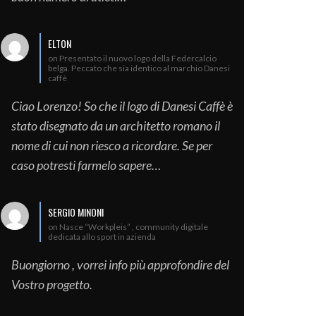
ELTON
on Presentato il nuovo logo della Federcalcio
belga. Peccato che sia identico al marchio Danesi
caffè
Ciao Lorenzo! So che il logo di Danesi Caffè è
stato disegnato da un architetto romano il
nome di cui non riesco a ricordare. Se per
caso potresti farmelo sapere…
SERGIO MINONI
on Nasce “Workpleis” , community digitale
dedicata allo sport in azienda
Buongiorno , vorrei info più approfondire del
Vostro progetto.