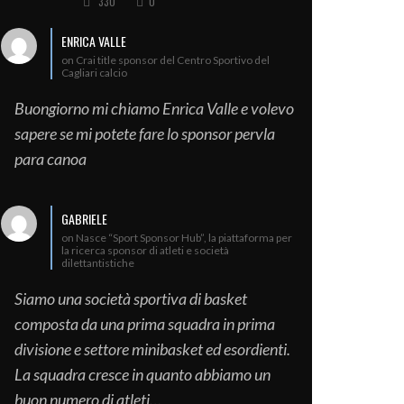
330
0
ENRICA VALLE
on Crai title sponsor del Centro Sportivo del
Cagliari calcio
Buongiorno mi chiamo Enrica Valle e volevo
sapere se mi potete fare lo sponsor pervla
para canoa
GABRIELE
on Nasce “Sport Sponsor Hub”, la piattaforma per
la ricerca sponsor di atleti e società
dilettantistiche
Siamo una società sportiva di basket
composta da una prima squadra in prima
divisione e settore minibasket ed esordienti.
La squadra cresce in quanto abbiamo un
buon numero di atleti…