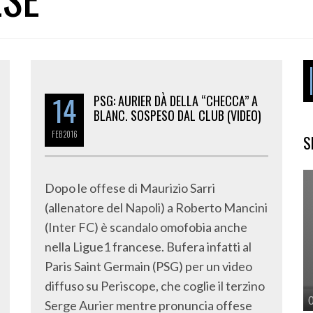
14
PSG: AURIER DÀ DELLA “CHECCA” A
BLANC. SOSPESO DAL CLUB (VIDEO)
FEB
2016
S
Dopo le offese di Maurizio Sarri
(allenatore del Napoli) a Roberto Mancini
(Inter FC) è scandalo omofobia anche
nella Ligue1 francese. Bufera infatti al
Paris Saint Germain (PSG) per un video
diffuso su Periscope, che coglie il terzino
Serge Aurier mentre pronuncia offese