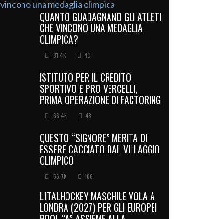
QUANTO GUADAGNANO GLI ATLETI
CHE VINCONO UNA MEDAGLIA
OLIMPICA?
81.4K
40
ISTITUTO PER IL CREDITO
SPORTIVO E PRO VERCELLI,
PRIMA OPERAZIONE DI FACTORING
66.4K
48
QUESTO “SIGNORE” MERITA DI
ESSERE CACCIATO DAL VILLAGGIO
OLIMPICO
56.7K
106
L’ITALHOCKEY MASCHILE VOLA A
LONDRA (2027) PER GLI EUROPEI
POOL “A” ASSIEME ALLA