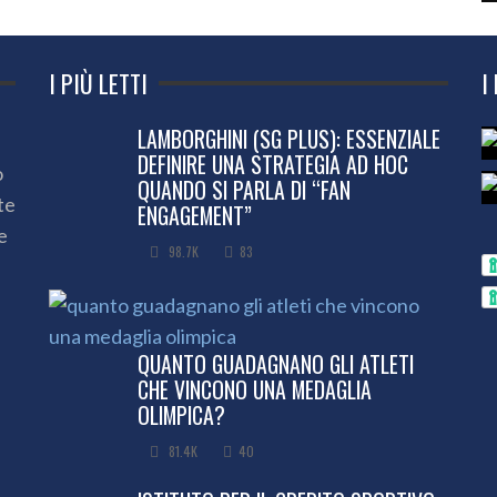
I PIÙ LETTI
I
LAMBORGHINI (SG PLUS): ESSENZIALE
DEFINIRE UNA STRATEGIA AD HOC
o
QUANDO SI PARLA DI “FAN
te
ENGAGEMENT”
e
98.7K
83
QUANTO GUADAGNANO GLI ATLETI
CHE VINCONO UNA MEDAGLIA
OLIMPICA?
81.4K
40