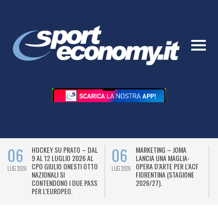
06
06
HOCKEY SU PRATO – DAL
MARKETING – JOMA
9 AL 12 LUGLIO 2026 AL
LANCIA UNA MAGLIA-
CPO GIULIO ONESTI OTTO
OPERA D’ARTE PER L’ACF
LUG 2026
LUG 2026
L
NAZIONALI SI
FIORENTINA (STAGIONE
CONTENDONO I DUE PASS
2026/27).
PER L’EUROPEO.