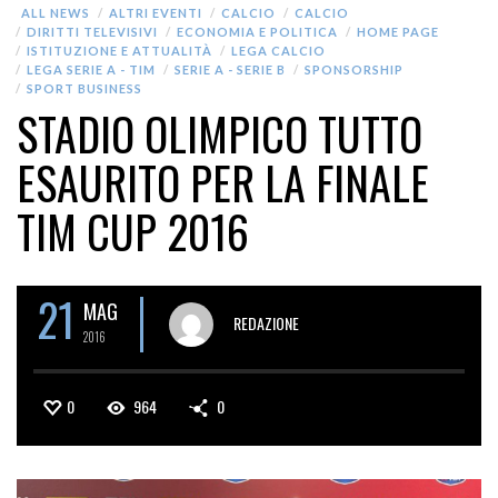
ALL NEWS
ALTRI EVENTI
CALCIO
CALCIO
DIRITTI TELEVISIVI
ECONOMIA E POLITICA
HOME PAGE
ISTITUZIONE E ATTUALITÀ
LEGA CALCIO
LEGA SERIE A - TIM
SERIE A - SERIE B
SPONSORSHIP
SPORT BUSINESS
STADIO OLIMPICO TUTTO
ESAURITO PER LA FINALE
TIM CUP 2016
21
MAG
REDAZIONE
2016
0
964
0