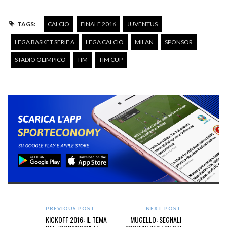
TAGS:
CALCIO
FINALE 2016
JUVENTUS
LEGA BASKET SERIE A
LEGA CALCIO
MILAN
SPONSOR
STADIO OLIMPICO
TIM
TIM CUP
PREVIOUS POST
NEXT POST
KICKOFF 2016: IL TEMA
MUGELLO: SEGNALI