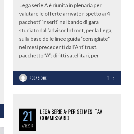
Lega serie A è riunita in plenaria per
valutare le offerte arrivate rispetto ai 4
pacchetti inseriti nel bando di gara
studiato dall’advisor Infront, per la Lega,
sulla base delle linee guida “consigliate”
nei mesi precedenti dall’Antitrust.
pacchetto “A”: diritti satellitari, per
REDAZIONE
0
21
LEGA SERIE A: PER SEI MESI TAV
COMMISSARIO
APR
2017