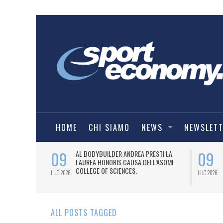
HOME
CHI SIAMO
NEWS
NEWSLET
09
09
IALIZZATA
AL BODYBUILDER ANDREA PRESTI LA
LYMARKET.
LAUREA HONORIS CAUSA DELL’ASOMI
COLLEGE OF SCIENCES.
LUG 2026
LUG 2026
ALL POSTS TAGGED