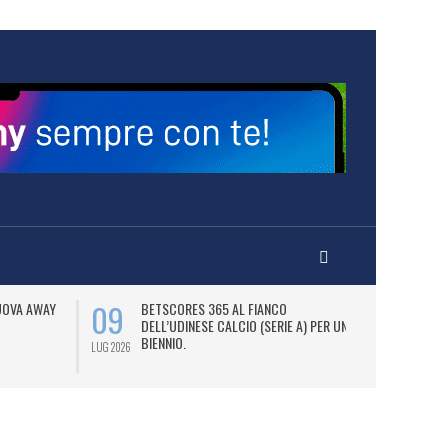
09
13
NUOVA AWAY
BETSCORES 365 AL FIANCO
B
DELL’UDINESE CALCIO (SERIE A) PER UN
S
BIENNIO.
LUG 2026
LUG 2026