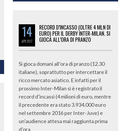
14
RECORD D’INCASSO (OLTRE 4 MLN DI
EURO) PER IL DERBY INTER-MILAN. SI
GIOCA ALL’ORA DI PRANZO
APR
2017
Si gioca domani all’ora di pranzo (12.30
italiane), soprattutto per intercettare il
ricco mercato asiatico. E infatti per il
prossimo Inter-Milan si è registrato il
record d’incassi (4 milioni di euro, mentre
il precedente era stato 3.934.000 euro
nel settembre 2016 per Inter-Juve) e
un’audience attesa mai raggiunta prima
d’ora