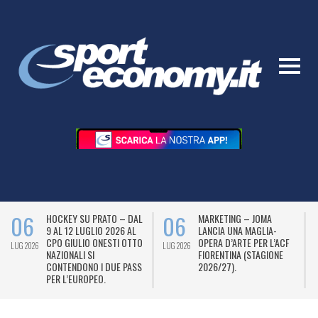
06
06
HOCKEY SU PRATO – DAL
MARKETING – JOMA
9 AL 12 LUGLIO 2026 AL
LANCIA UNA MAGLIA-
CPO GIULIO ONESTI OTTO
OPERA D’ARTE PER L’ACF
LUG 2026
LUG 2026
L
NAZIONALI SI
FIORENTINA (STAGIONE
CONTENDONO I DUE PASS
2026/27).
PER L’EUROPEO.