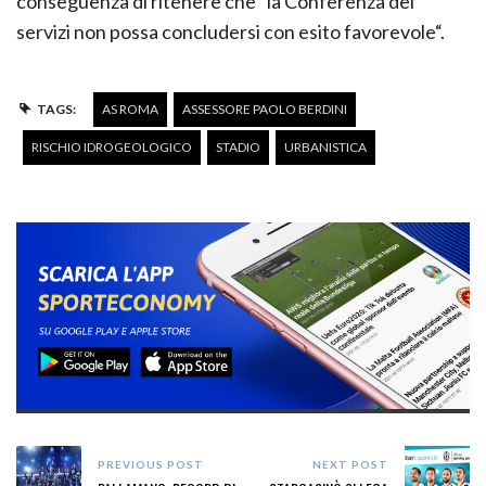
conseguenza di ritenere che “la Conferenza dei
servizi non possa concludersi con esito favorevole“.
TAGS:
AS ROMA
ASSESSORE PAOLO BERDINI
RISCHIO IDROGEOLOGICO
STADIO
URBANISTICA
PREVIOUS POST
NEXT POST