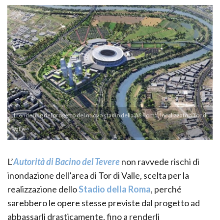
il rendering del progetto del nuovo stadio della AS Roma, localizzato a Tor di
Valle
L’
Autorità di Bacino del Tevere
non ravvede rischi di
inondazione dell’area di Tor di Valle, scelta per la
realizzazione dello
Stadio della Roma
, perché
sarebbero le opere stesse previste dal progetto ad
abbassarli drasticamente, fino a renderli