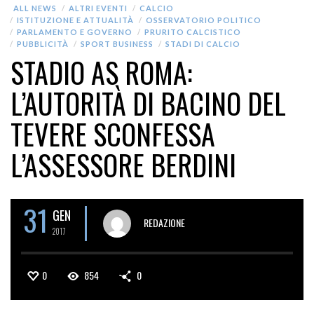
ALL NEWS
ALTRI EVENTI
CALCIO
ISTITUZIONE E ATTUALITÀ
OSSERVATORIO POLITICO
PARLAMENTO E GOVERNO
PRURITO CALCISTICO
PUBBLICITÀ
SPORT BUSINESS
STADI DI CALCIO
STADIO AS ROMA:
L’AUTORITÀ DI BACINO DEL
TEVERE SCONFESSA
L’ASSESSORE BERDINI
31
GEN
REDAZIONE
2017
0
854
0