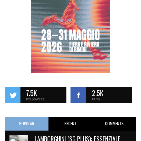
7.5K
2.5K
FOLLOWERS
FANS
POPULAR
RECENT
COMMENTS
LAMBORGHINI (SG PLUS): ESSENZIALE