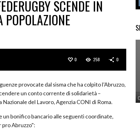
FEDERUGBY SCENDE IN
A POPOLAZIONE
S
0
258
0
guenze provocate dal sisma che ha colpito l’Abruzzo,
cendere un conto corrente di solidarietà –
ca Nazionale del Lavoro, Agenzia CONI di Roma.
 un bonifico bancario alle seguenti coordinate,
r pro Abruzzo":