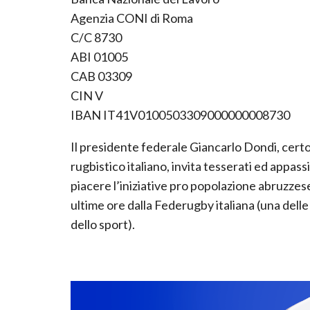
Agenzia CONI di Roma
C/C 8730
ABI 01005
CAB 03309
CIN V
IBAN IT41V0100503309000000008730
Il presidente federale Giancarlo Dondi, certo 
rugbistico italiano, invita tesserati ed appas
piacere l’iniziative pro popolazione abruzzese
ultime ore dalla Federugby italiana (una delle
dello sport).