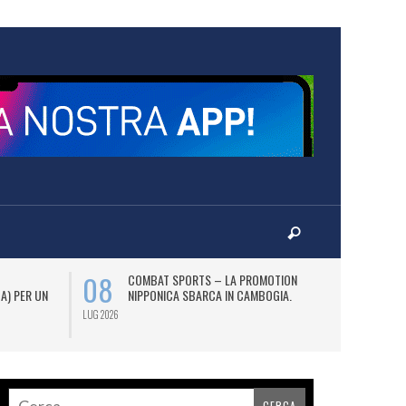
08
12
COMBAT SPORTS – LA PROMOTION
L
 A) PER UN
NIPPONICA SBARCA IN CAMBOGIA.
(2
AS
LUG 2026
LUG 2026