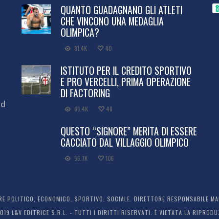
QUANTO GUADAGNANO GLI ATLETI
CHE VINCONO UNA MEDAGLIA
OLIMPICA?
81.4K
40
ISTITUTO PER IL CREDITO SPORTIVO
E PRO VERCELLI, PRIMA OPERAZIONE
DI FACTORING
ed
66.4K
48
QUESTO “SIGNORE” MERITA DI ESSERE
CACCIATO DAL VILLAGGIO OLIMPICO
56.7K
106
 POLITICO, ECONOMICO, SPORTIVO, SOCIALE. DIRETTORE RESPONSABILE MARC
2019 L&V EDITRICE S.R.L. - TUTTI I DIRITTI RISERVATI. È VIETATA LA RIPR