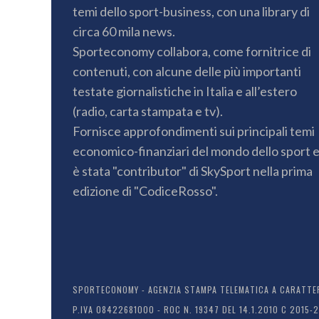
temi dello sport-business, con una library di
circa 60 mila news.
Sporteconomy collabora, come fornitrice di
contenuti, con alcune delle più importanti
testate giornalistiche in Italia e all’estero
(radio, carta stampata e tv).
Fornisce approfondimenti sui principali temi
economico-finanziari del mondo dello sport 
è stata "contributor" di SkySport nella prima
edizione di "CodiceRosso".
SPORTECONOMY - AGENZIA STAMPA TELEMATICA A CARATTERE
P.IVA 08422681000 - ROC N. 19347 DEL 14.1.2010 C 2015-