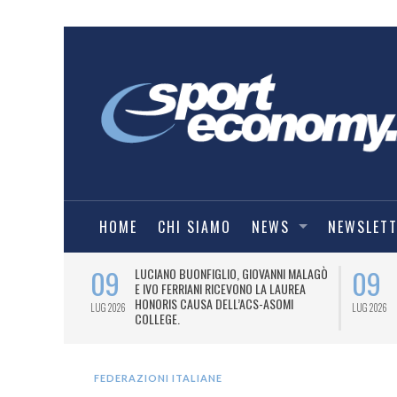
HOME
CHI SIAMO
NEWS
NEWSLET
09
09
PRESTI LA
LUCIANO BUONFIGLIO, GIOVANNI MALAGÒ
ELL’ASOMI
E IVO FERRIANI RICEVONO LA LAUREA
HONORIS CAUSA DELL’ACS-ASOMI
LUG 2026
LUG 2026
COLLEGE.
FEDERAZIONI ITALIANE