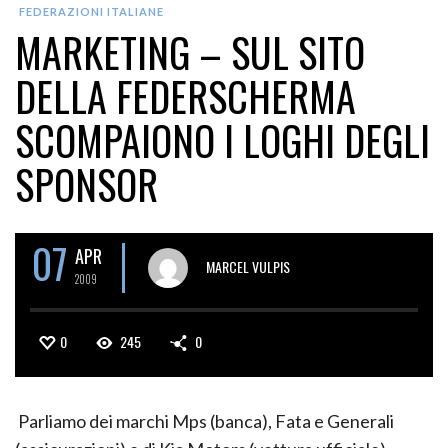
FEDERAZIONI ITALIANE
MARKETING – SUL SITO
DELLA FEDERSCHERMA
SCOMPAIONO I LOGHI DEGLI
SPONSOR
07
APR
MARCEL VULPIS
2009
0
245
0
Parliamo dei marchi Mps (banca), Fata e Generali