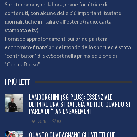
Sporteconomy collabora, come fornitrice di
contenuti, con alcune delle più importanti testate
giornalistiche in Italia e all’estero (radio, carta
stampata e tv).
Fornisce approfondimenti sui principali temi
economico-finanziari del mondo dello sport ed è stata
"contributor" di SkySport nella prima edizione di
"CodiceRosso".
I PIÙ LETTI
LAMBORGHINI (SG PLUS): ESSENZIALE
DEFINIRE UNA STRATEGIA AD HOC QUANDO SI
PARLA DI “FAN ENGAGEMENT”
98.7K
83
QUANTO GUADAGNANO GLI ATLETI CHE