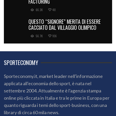
FACTORING
66.3K
48
QUESTO “SIGNORE” MERITA DI ESSERE
CACCIATO DAL VILLAGGIO OLIMPICO
56.7K
106
SPORTECONOMY
Sporteconomy.it, market leader nell'informazione
applicata all'economia dello sport, è nata nel
settembre 2004. Attualmente è l'agenzia stampa
online più cliccata in Italia e tra le prime in Europa per
quanto riguarda i temi dello sport-business, con una
library di circa 60 mila news.