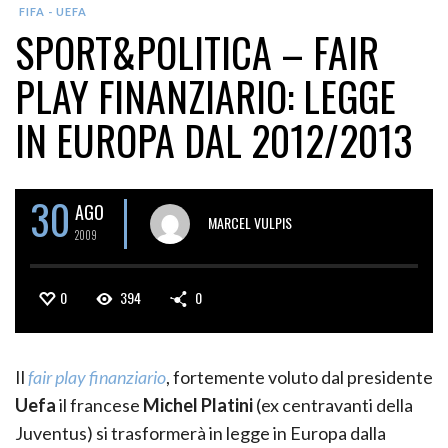
FIFA - UEFA
SPORT&POLITICA – FAIR
PLAY FINANZIARIO: LEGGE
IN EUROPA DAL 2012/2013
30
AGO
MARCEL VULPIS
2009
0
394
0
Il
fair play finanziario
, fortemente voluto dal presidente
Uefa
il francese
Michel Platini
(ex centravanti della
Juventus) si trasformerà in legge in Europa dalla