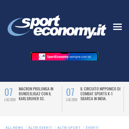
07
07
MACRON PROLUNGA IN
IL CIRCUITO NIPPONICO DI
BUNDESLIGA2 CON IL
COMBAT SPORTS K-1
KARLSRUHER SC.
SBARCA IN INDIA.
LUG 2026
LUG 2026
L
ALL NEWS
ALTRI EVENTI
ALTRI SPORT
EVENTI