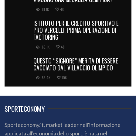
81.1K
40
ISTITUTO PER IL CREDITO SPORTIVO E
PRO VERCELLI, PRIMA OPERAZIONE DI
FACTORING
66.1K
48
QUESTO “SIGNORE” MERITA DI ESSERE
CACCIATO DAL VILLAGGIO OLIMPICO
56.4K
106
SPORTECONOMY
Sporteconomy.it, market leader nell'informazione
applicata all'economia dello sport, è nata nel