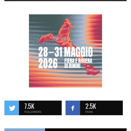
7.5K
2.5K
FOLLOWERS
FANS