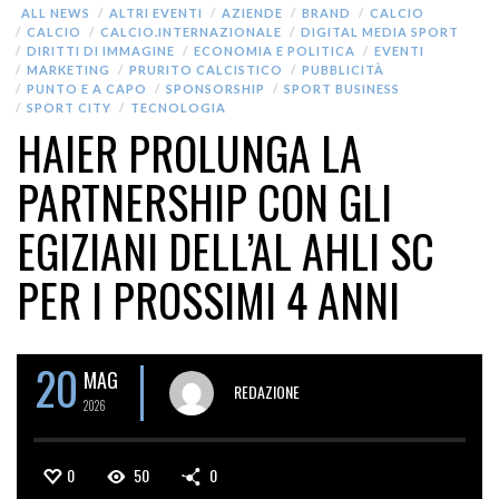
ALL NEWS
ALTRI EVENTI
AZIENDE
BRAND
CALCIO
CALCIO
CALCIO.INTERNAZIONALE
DIGITAL MEDIA SPORT
DIRITTI DI IMMAGINE
ECONOMIA E POLITICA
EVENTI
MARKETING
PRURITO CALCISTICO
PUBBLICITÀ
PUNTO E A CAPO
SPONSORSHIP
SPORT BUSINESS
SPORT CITY
TECNOLOGIA
HAIER PROLUNGA LA
PARTNERSHIP CON GLI
EGIZIANI DELL’AL AHLI SC
PER I PROSSIMI 4 ANNI
20
MAG
REDAZIONE
2026
0
50
0