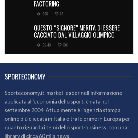
FACTORING
66K
48
QUESTO “SIGNORE” MERITA DI ESSERE
CACCIATO DAL VILLAGGIO OLIMPICO
56.4K
106
SPORTECONOMY
Sporteconomy.it, market leader nell'informazione
applicata all'economia dello sport, è nata nel
settembre 2004. Attualmente è l'agenzia stampa
online più cliccata in Italia e tra le prime in Europa per
quanto riguarda i temi dello sport-business, con una
library di circa 60 mila news.