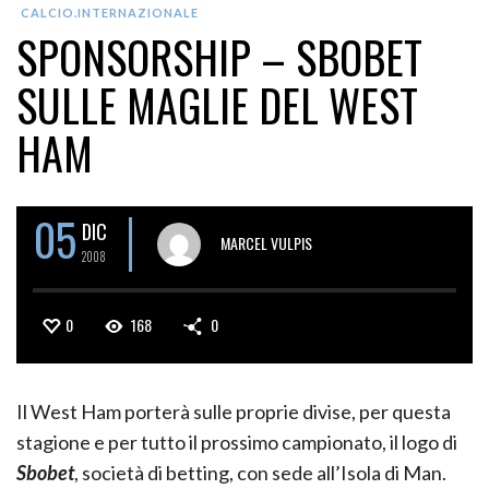
CALCIO.INTERNAZIONALE
SPONSORSHIP – SBOBET
SULLE MAGLIE DEL WEST
HAM
05
DIC
MARCEL VULPIS
2008
0
168
0
Il West Ham porterà sulle proprie divise, per questa
stagione e per tutto il prossimo campionato, il logo di
Sbobet
, società di betting, con sede all’Isola di Man.