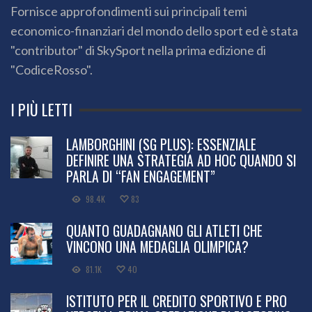
Fornisce approfondimenti sui principali temi
economico-finanziari del mondo dello sport ed è stata
"contributor" di SkySport nella prima edizione di
"CodiceRosso".
I PIÙ LETTI
LAMBORGHINI (SG PLUS): ESSENZIALE
DEFINIRE UNA STRATEGIA AD HOC QUANDO SI
PARLA DI “FAN ENGAGEMENT”
98.4K
83
QUANTO GUADAGNANO GLI ATLETI CHE
VINCONO UNA MEDAGLIA OLIMPICA?
81.1K
40
ISTITUTO PER IL CREDITO SPORTIVO E PRO