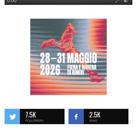
7.5K
2.5K
FOLLOWERS
FANS