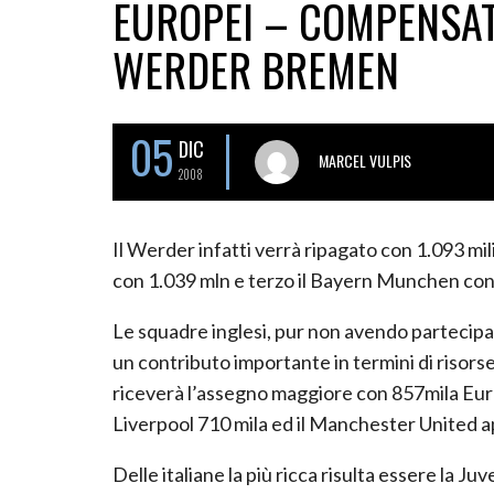
EUROPEI – COMPENSATI
WERDER BREMEN
05
DIC
MARCEL VULPIS
2008
Il Werder infatti verrà ripagato con 1.093 mi
con 1.039 mln e terzo il Bayern Munchen con 
Le squadre inglesi, pur non avendo partecip
un contributo importante in termini di risorse
riceverà l’assegno maggiore con 857mila Euro,
Liverpool 710 mila ed il Manchester United 
Delle italiane la più ricca risulta essere la J