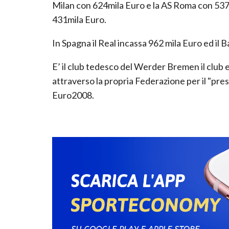
Milan con 624mila Euro e la AS Roma con 537mi
431mila Euro.
In Spagna il Real incassa 962 mila Euro ed il
E’ il club tedesco del Werder Bremen il club 
attraverso la propria Federazione per il "prest
Euro2008.