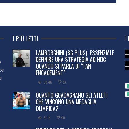
I PIÙ LETTI
I
LAMBORGHINI (SG PLUS): ESSENZIALE
DEFINIRE UNA STRATEGIA AD HOC
o
QUANDO SI PARLA DI “FAN
te
ENGAGEMENT”
e
98.4K
83
QUANTO GUADAGNANO GLI ATLETI
CHE VINCONO UNA MEDAGLIA
OLIMPICA?
81.1K
40