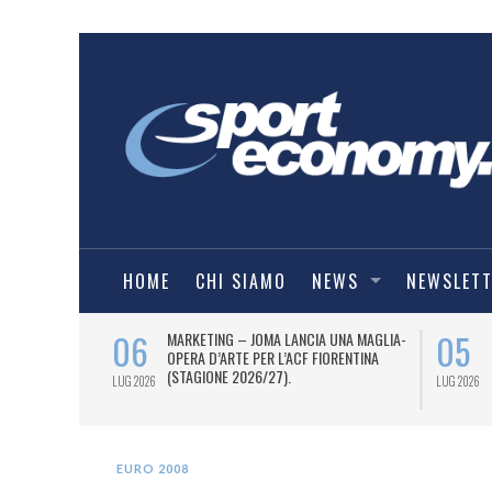
HOME
CHI SIAMO
NEWS
NEWSLET
06
05
 AL 12 LUGLIO
MARKETING – JOMA LANCIA UNA MAGLIA-
TI OTTO
OPERA D’ARTE PER L’ACF FIORENTINA
 I DUE PASS
(STAGIONE 2026/27).
LUG 2026
LUG 2026
EURO 2008