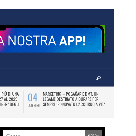
04
07
PIÙ DI UNA
MARKETING – POGAČAR E DMT, UN
AD
27 AL 2029
LEGAME DESTINATO A DURARE PER
UT
TNER” DEGLI
SEMPRE: RINNOVATO L’ACCORDO A VITA.
FI
LUG 2026
LUG 2026
N