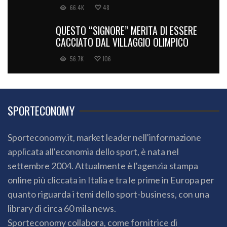
66.4K
48
QUESTO “SIGNORE” MERITA DI ESSERE
CACCIATO DAL VILLAGGIO OLIMPICO
56.7K
106
SPORTECONOMY
Sporteconomy.it, market leader nell'informazione
applicata all'economia dello sport, è nata nel
settembre 2004. Attualmente è l'agenzia stampa
online più cliccata in Italia e tra le prime in Europa per
quanto riguarda i temi dello sport-business, con una
library di circa 60 mila news.
Sporteconomy collabora, come fornitrice di