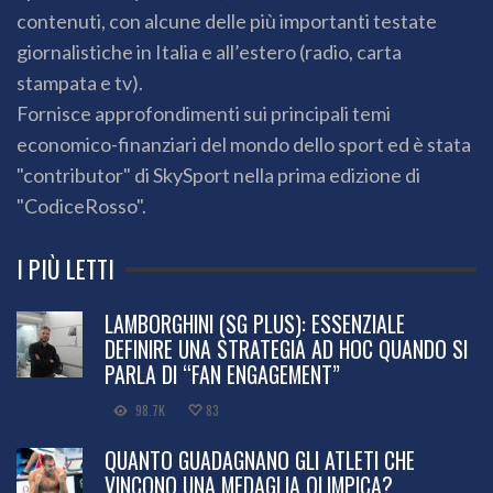
contenuti, con alcune delle più importanti testate
giornalistiche in Italia e all’estero (radio, carta
stampata e tv).
Fornisce approfondimenti sui principali temi
economico-finanziari del mondo dello sport ed è stata
"contributor" di SkySport nella prima edizione di
"CodiceRosso".
I PIÙ LETTI
LAMBORGHINI (SG PLUS): ESSENZIALE
DEFINIRE UNA STRATEGIA AD HOC QUANDO SI
PARLA DI “FAN ENGAGEMENT”
98.7K
83
QUANTO GUADAGNANO GLI ATLETI CHE
VINCONO UNA MEDAGLIA OLIMPICA?