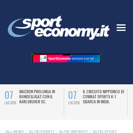
07
07
MACRON PROLUNGA IN
IL CIRCUITO NIPPONICO DI
BUNDESLIGA2 CON IL
COMBAT SPORTS K-1
KARLSRUHER SC.
SBARCA IN INDIA.
LUG 2026
LUG 2026
L
ALL NEWS
ALTRI EVENTI
ALTRI IMPIANTI
ALTRI SPORT