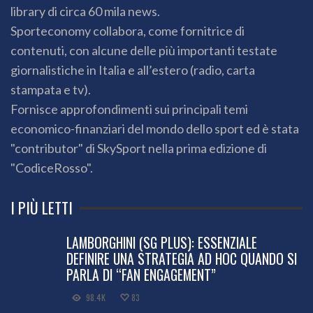
library di circa 60 mila news.
Sporteconomy collabora, come fornitrice di
contenuti, con alcune delle più importanti testate
giornalistiche in Italia e all’estero (radio, carta
stampata e tv).
Fornisce approfondimenti sui principali temi
economico-finanziari del mondo dello sport ed è stata
"contributor" di SkySport nella prima edizione di
"CodiceRosso".
I PIÙ LETTI
LAMBORGHINI (SG PLUS): ESSENZIALE
DEFINIRE UNA STRATEGIA AD HOC QUANDO SI
PARLA DI “FAN ENGAGEMENT”
98.4K
83