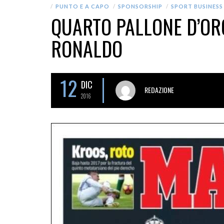
PUNTO E A CAPO
SPONSORSHIP
SPORT BUSINESS
QUARTO PALLONE D’ORO
RONALDO
12
DIC
REDAZIONE
2016