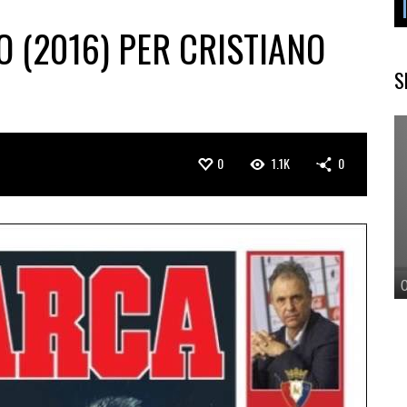
 (2016) PER CRISTIANO
S
0
1.1K
0