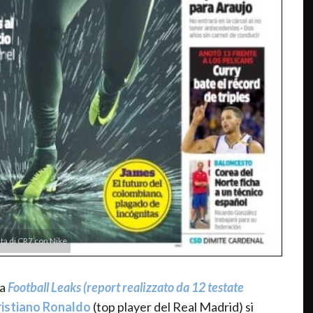
ita di CR7 con Nike
ta
Football Leaks (report realizzato da 12 testate
ristiano Ronaldo
(top player del Real Madrid) si