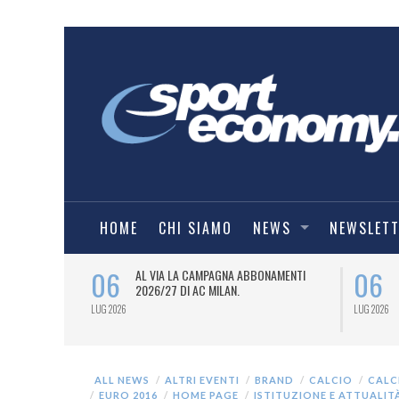
HOME
CHI SIAMO
NEWS
NEWSLET
06
06
SPORT
AL VIA LA CAMPAGNA ABBONAMENTI
6/27) DEL
2026/27 DI AC MILAN.
LUG 2026
LUG 2026
ALL NEWS
ALTRI EVENTI
BRAND
CALCIO
CALC
EURO 2016
HOME PAGE
ISTITUZIONE E ATTUALIT