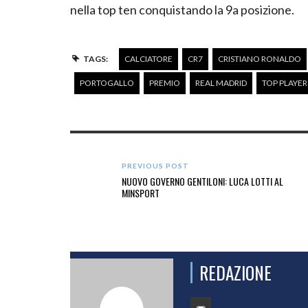
nella top ten conquistando la 9a posizione.
TAGS:
CALCIATORE
CR7
CRISTIANO RONALDO
PORTOGALLO
PREMIO
REAL MADRID
TOP PLAYER
PREVIOUS POST
NUOVO GOVERNO GENTILONI: LUCA LOTTI AL
MINSPORT
REDAZIONE