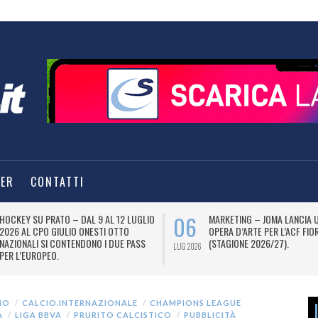
TER
CONTATTI
06
HOCKEY SU PRATO – DAL 9 AL 12 LUGLIO
MARKETING – JOMA LANCIA 
2026 AL CPO GIULIO ONESTI OTTO
OPERA D’ARTE PER L’ACF FIO
NAZIONALI SI CONTENDONO I DUE PASS
(STAGIONE 2026/27).
LUG 2026
PER L’EUROPEO.
IO
CALCIO.INTERNAZIONALE
CHAMPIONS LEAGUE
À
LIGA BBVA
PRURITO CALCISTICO
PUBBLICITÀ