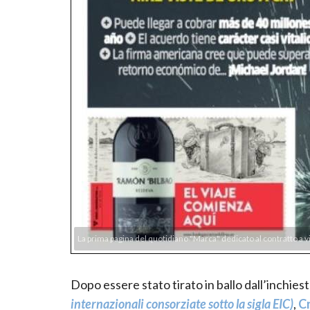
La prima pagina del quotidiano "Marca" dedicato al contratto a v
Dopo essere stato tirato in ballo dall’inchies
internazionali consorziate sotto la sigla EIC)
,
C