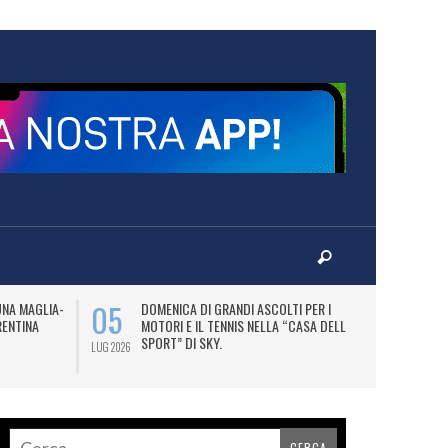
05
07
UNA MAGLIA-
DOMENICA DI GRANDI ASCOLTI PER I
M
RENTINA
MOTORI E IL TENNIS NELLA “CASA DELLO
C
SPORT” DI SKY.
LUG 2026
LUG 2026