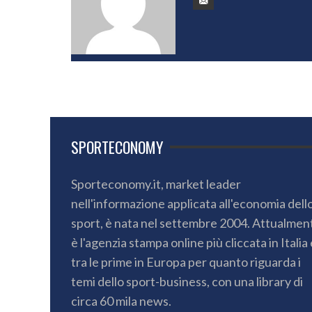
SPORTECONOMY
Sporteconomy.it, market leader
nell'informazione applicata all'economia dell
sport, è nata nel settembre 2004. Attualmen
è l'agenzia stampa online più cliccata in Italia 
tra le prime in Europa per quanto riguarda i
temi dello sport-business, con una library di
circa 60 mila news.