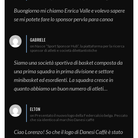
Buongiorno mi chiamo Enrica Valle e volevo sapere
se mi potete fare lo sponsor pervla para canoa
GABRIELE
on Nasce “Sport Sponsor Hub”, la piattaforma per la ricerca
sponsor di atleti e società dilettantistiche
Siamo una società sportiva di basket composta da
una prima squadra in prima divisione e settore
minibasket ed esordienti. La squadra cresce in
quanto abbiamo un buon numero di atleti…
ELTON
on Presentato il nuovo logo della Federcalcio belga. Peccato
che sia identico al marchio Danesi caffè
Ciao Lorenzo! So che il logo di Danesi Caffè è stato