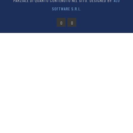
PARZIALE DI QUANTO CONTENUTO NEL SITO. DESIGNED BY:
ALO
SOFTWARE S.R.L.