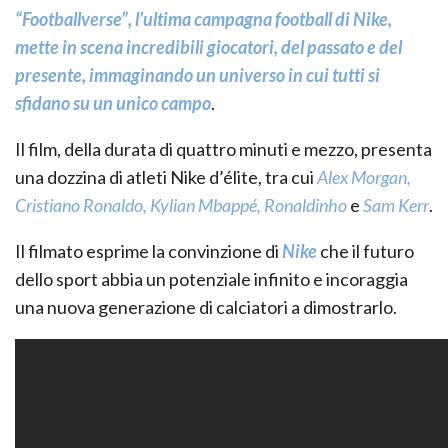
“Footballverse”, l’ultima campagna football di Nike,
mette in scena incredibili giocatori, del passato e del
presente, immaginando un universo in cui tutti si
sfidano su un unico campo
.
Il film, della durata di quattro minuti e mezzo, presenta
una dozzina di atleti Nike d’élite, tra cui
Alex Morgan,
Cristiano Ronaldo, Kylian Mbappé, Ronaldinho
e
Sam Kerr
.
Il filmato esprime la convinzione di
Nike
che il futuro
dello sport abbia un potenziale infinito e incoraggia
una nuova generazione di calciatori a dimostrarlo.