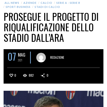
ALL NEWS
AZIENDE
CALCIO
SERIE A - SERIE B
SPORT BUSINESS
STADI DI CALCIO
PROSEGUE IL PROGETTO DI
RIQUALIFICAZIONE DELLO
STADIO DALL’ARA
07
MAG
REDAZIONE
2021
0
882
0