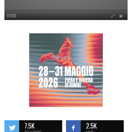
7.5K
2.5K
FOLLOWERS
FANS