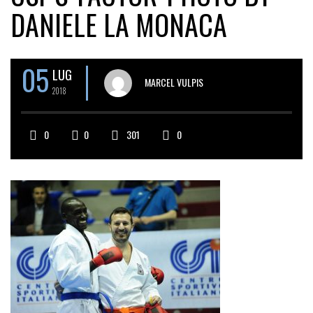
DANIELE LA MONACA
05
LUG
MARCEL VULPIS
2018
0
0
301
0