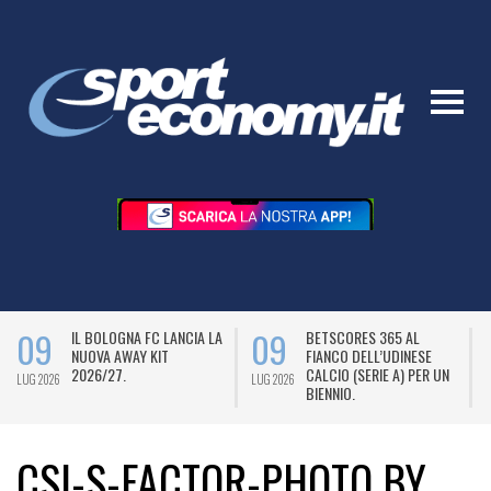
09
09
IL BOLOGNA FC LANCIA LA
BETSCORES 365 AL
NUOVA AWAY KIT
FIANCO DELL’UDINESE
2026/27.
CALCIO (SERIE A) PER UN
LUG 2026
LUG 2026
L
BIENNIO.
CSI-S-FACTOR-PHOTO BY