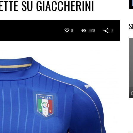
TTE SU GIACCHERINI
S
0
680
0