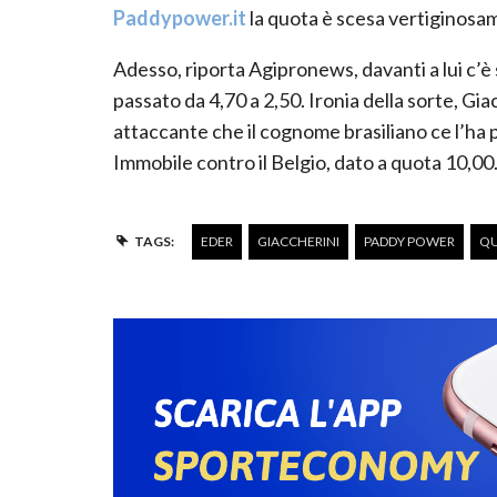
Paddypower.it
la quota è scesa vertiginosa
Adesso, riporta Agipronews, davanti a lui c’è
passato da 4,70 a 2,50. Ironia della sorte, Gi
attaccante che il cognome brasiliano ce l’ha 
Immobile contro il Belgio, dato a quota 10,00
TAGS:
EDER
GIACCHERINI
PADDY POWER
Q