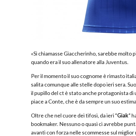
«Si chiamasse Giaccherinho, sarebbe molto p
quando era il suo allenatore alla Juventus.
Per il momento il suo cognome è rimasto ital
salita comunque alle stelle dopo ieri sera. Suo
il pupillo del ct è stato anche protagonista di
piace a Conte, che è da sempre un suo estim
Oltre che nel cuore dei tifosi, da ieri “
Giak
” h
bookmaker. Nessuno o quasi ci avrebbe puntato
avanti con forza nelle scommesse sul miglior 