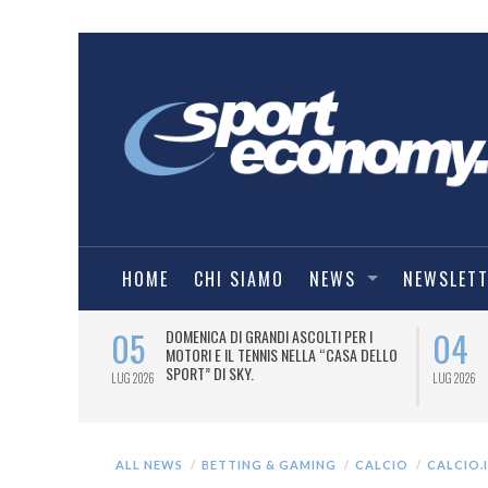
HOME
CHI SIAMO
NEWS
NEWSLET
05
04
A UNA MAGLIA-
DOMENICA DI GRANDI ASCOLTI PER I
IORENTINA
MOTORI E IL TENNIS NELLA “CASA DELLO
SPORT” DI SKY.
LUG 2026
LUG 2026
ALL NEWS
BETTING & GAMING
CALCIO
CALCIO.