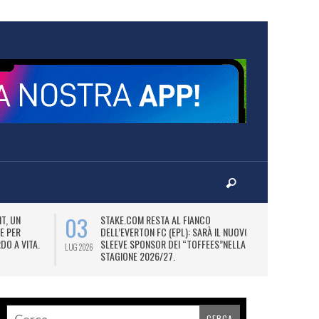
03
06
T, UN
STAKE.COM RESTA AL FIANCO
M
E PER
DELL’EVERTON FC (EPL): SARÀ IL NUOVO
P
DO A VITA.
SLEEVE SPONSOR DEI “TOFFEES”NELLA
“
LUG 2026
LUG 2026
STAGIONE 2026/27.