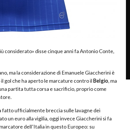
iù considerato» disse cinque anni fa Antonio Conte,
iano, ma la considerazione di Emanuele Giaccherini è
 il gol che ha aperto le marcature contro il
Belgio
, ma
 una partita tutta corsa e sacrificio, proprio come
atore.
a fatto ufficialmente breccia sulle lavagne dei
 un euro alla vigilia, oggi invece Giaccherini si fa
marcatore dell’Italia in questo Europeo: su