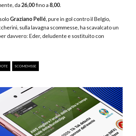
mente, da
26,00
fino a
8,00
.
 solo
Graziano Pellé
, pure in gol contro il Belgio,
accherini, sulla lavagna scommesse, ha scavalcato un
per davvero: Eder, deludente e sostituito con
.
UOTE
SCOMEMSSE