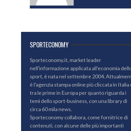
SPORTECONOMY
Sporteconomy.it, market leader
nell'informazione applicata all'economia dell
sport, è nata nel settembre 2004. Attualmen
è l'agenzia stampa online più cliccata in Italia 
tra le prime in Europa per quanto riguarda i
temi dello sport-business, con una library di
circa 60 mila news.
Sporteconomy collabora, come fornitrice di
contenuti, con alcune delle più importanti