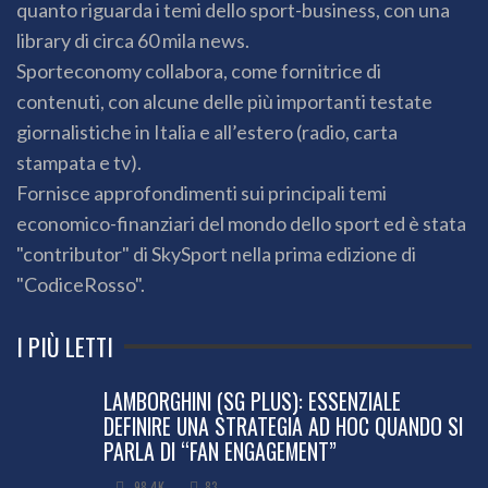
quanto riguarda i temi dello sport-business, con una
library di circa 60 mila news.
Sporteconomy collabora, come fornitrice di
contenuti, con alcune delle più importanti testate
giornalistiche in Italia e all’estero (radio, carta
stampata e tv).
Fornisce approfondimenti sui principali temi
economico-finanziari del mondo dello sport ed è stata
"contributor" di SkySport nella prima edizione di
"CodiceRosso".
I PIÙ LETTI
LAMBORGHINI (SG PLUS): ESSENZIALE
DEFINIRE UNA STRATEGIA AD HOC QUANDO SI
PARLA DI “FAN ENGAGEMENT”
98.4K
83