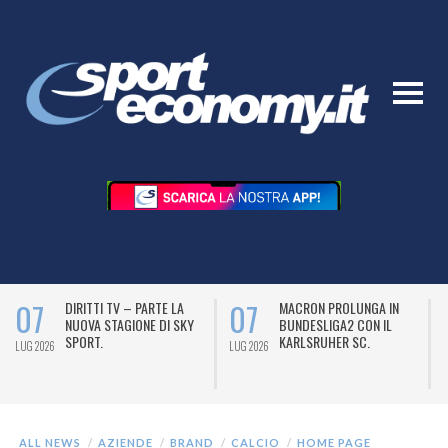
07
07
DIRITTI TV – PARTE LA
MACRON PROLUNGA IN
NUOVA STAGIONE DI SKY
BUNDESLIGA2 CON IL
SPORT.
KARLSRUHER SC.
LUG 2026
LUG 2026
L
ALL NEWS
AZIENDE
BRAND
CALCIO
HOME PAGE