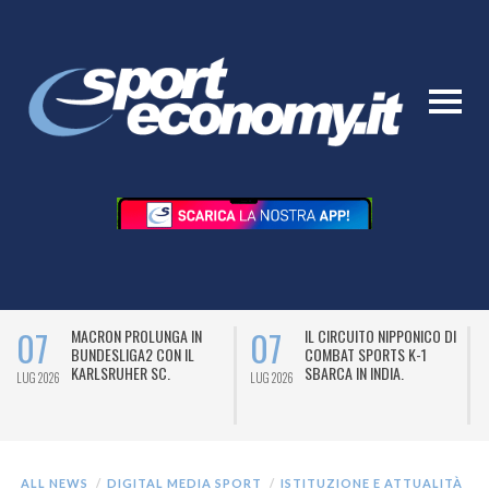
07
07
MACRON PROLUNGA IN
IL CIRCUITO NIPPONICO DI
BUNDESLIGA2 CON IL
COMBAT SPORTS K-1
KARLSRUHER SC.
SBARCA IN INDIA.
LUG 2026
LUG 2026
L
ALL NEWS
DIGITAL MEDIA SPORT
ISTITUZIONE E ATTUALITÀ