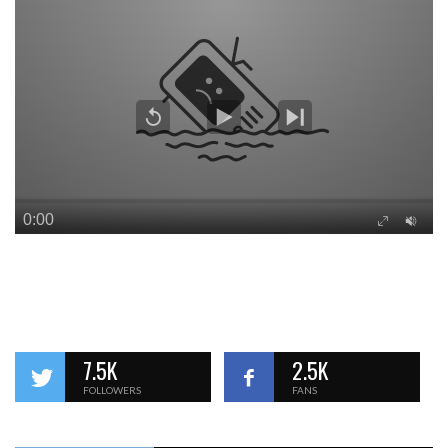
7.5K
2.5K
FOLLOWERS
FANS