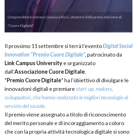
L'imprenditore romano Gianluca Ricci, ideatore della prima edizione di
"Cuore Digitale".
Il prossimo 11 settembre si terrà l’evento
Digital Social
Innovation “Premio Cuore Digitale”
, patrocinato da
Link Campus University
e organizzato
dall’
Associazione Cuore Digitale
.
“
Premio Cuore Digitale
” ha l’obiettivo di divulgare le
innovazioni digitali e premiare
start-up, makers,
sviluppatori, che hanno realizzato le migliori tecnologie al
servizio del sociale.
Il premio viene assegnato a titolo di riconoscimento
del merito personale e di incoraggiamento a coloro
che con la propria attività tecnologica digitale si sono