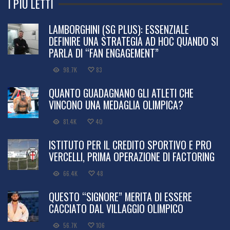
I PIÙ LETTI
LAMBORGHINI (SG PLUS): ESSENZIALE
DEFINIRE UNA STRATEGIA AD HOC QUANDO SI
PARLA DI “FAN ENGAGEMENT”
98.7K
83
QUANTO GUADAGNANO GLI ATLETI CHE
VINCONO UNA MEDAGLIA OLIMPICA?
81.4K
40
ISTITUTO PER IL CREDITO SPORTIVO E PRO
VERCELLI, PRIMA OPERAZIONE DI FACTORING
66.4K
48
QUESTO “SIGNORE” MERITA DI ESSERE
CACCIATO DAL VILLAGGIO OLIMPICO
56.7K
106