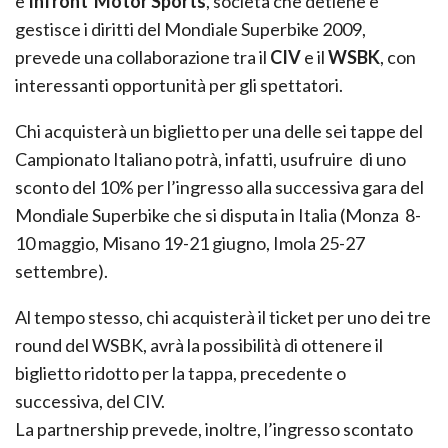
e
Infront Motor Sports
, società che detiene e
gestisce i diritti del Mondiale Superbike 2009,
prevede una collaborazione tra il
CIV
e il
WSBK
, con
interessanti opportunità per gli spettatori.
Chi acquisterà un biglietto per una delle sei tappe del
Campionato Italiano potrà, infatti, usufruire di uno
sconto del 10% per l’ingresso alla successiva gara del
Mondiale Superbike che si disputa in Italia (Monza 8-
10 maggio, Misano 19-21 giugno, Imola 25-27
settembre).
Al tempo stesso, chi acquisterà il ticket per uno dei tre
round del WSBK, avrà la possibilità di ottenere il
biglietto ridotto per la tappa, precedente o
successiva, del CIV.
La partnership prevede, inoltre, l’ingresso scontato