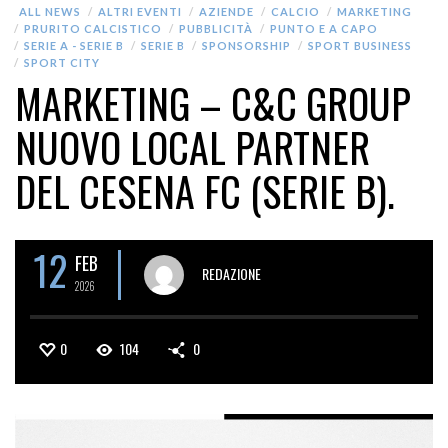
ALL NEWS
ALTRI EVENTI
AZIENDE
CALCIO
MARKETING
PRURITO CALCISTICO
PUBBLICITÀ
PUNTO E A CAPO
SERIE A - SERIE B
SERIE B
SPONSORSHIP
SPORT BUSINESS
SPORT CITY
MARKETING – C&C GROUP
NUOVO LOCAL PARTNER
DEL CESENA FC (SERIE B).
12
FEB
REDAZIONE
2026
0
104
0