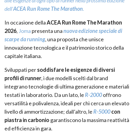
alle esigenze di ogni tipo di runner nella prossima edizione
dell’
ACEA Run Rome The Marathon
.
In occasione della
ACEA Run Rome The Marathon
2026
,
Joma
presenta una
nuova edizione speciale di
scarpe da running
, una proposta che unisce
innovazione tecnologica e il patrimonio storico della
capitale italiana.
Sviluppati per
soddisfare le esigenze di diversi
profili di runner
, i due modelli scelti dal brand
integrano tecnologie di ultima generazione e materiali
testati in laboratorio. Da un lato, le
R-2000
offrono
versatilità e polivalenza, ideali per chi cerca un elevato
livello di ammortizzazione; dall’altro, le
R-5000
con
piastra in carbonio
garantiscono la massima reattività
ed efficienza in gara.