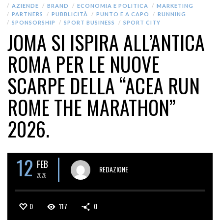
AZIENDE
BRAND
ECONOMIA E POLITICA
MARKETING
PARTNERS
PUBBLICITÀ
PUNTO E A CAPO
RUNNING
SPONSORSHIP
SPORT BUSINESS
SPORT CITY
JOMA SI ISPIRA ALL’ANTICA
ROMA PER LE NUOVE
SCARPE DELLA “ACEA RUN
ROME THE MARATHON”
2026.
12
FEB
REDAZIONE
2026
0
117
0