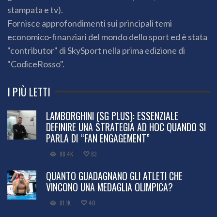
stampata e tv).
Fornisce approfondimenti sui principali temi
economico-finanziari del mondo dello sport ed è stata
"contributor" di SkySport nella prima edizione di
"CodiceRosso".
I PIÙ LETTI
LAMBORGHINI (SG PLUS): ESSENZIALE
DEFINIRE UNA STRATEGIA AD HOC QUANDO SI
PARLA DI “FAN ENGAGEMENT”
98.4K
83
QUANTO GUADAGNANO GLI ATLETI CHE
VINCONO UNA MEDAGLIA OLIMPICA?
81.1K
40