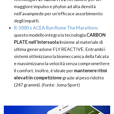
maggiore impulso e phylon ad alta densità
nell’avampiede per un’efficace assorbimento
degli impatti.
R-5000 x ACEA Run Rome The Marathon
:
questo modello integra la tecnologia
CARBON
PLATE
nell’intersuola i
nsieme al materiale di
ultima generazione FLY REACTIVE. Entrambi i
sistemi ottimizzano la biomeccanica della falcata
e massimizzano la velocità senza compromettere
il comfort. Inoltre, è ideale per
mantenere ritmi
elevati in competizione
grazie al peso ridotto
(247 grammi). (fonte: Joma Sport)