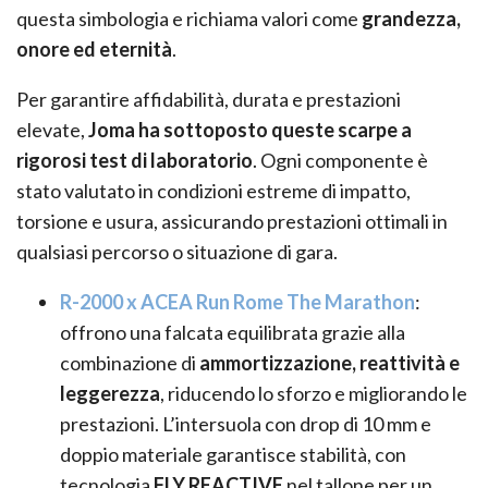
questa simbologia e richiama valori come
grandezza,
onore ed eternità
.
Per garantire affidabilità, durata e prestazioni
elevate,
Joma ha sottoposto queste scarpe a
rigorosi test di laboratorio
. Ogni componente è
stato valutato in condizioni estreme di impatto,
torsione e usura, assicurando prestazioni ottimali in
qualsiasi percorso o situazione di gara.
R-2000 x ACEA Run Rome The Marathon
:
offrono una falcata equilibrata grazie alla
combinazione di
ammortizzazione, reattività e
leggerezza
, riducendo lo sforzo e migliorando le
prestazioni. L’intersuola con drop di 10 mm e
doppio materiale garantisce stabilità, con
tecnologia
FLY REACTIVE
nel tallone per un