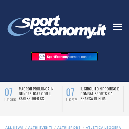
07
07
MACRON PROLUNGA IN
IL CIRCUITO NIPPONICO DI
BUNDESLIGA2 CON IL
COMBAT SPORTS K-1
KARLSRUHER SC.
SBARCA IN INDIA.
LUG 2026
LUG 2026
L
ALL NEWS
ALTRI EVENTI
ALTRI SPORT
ATLETICA LEGGERA