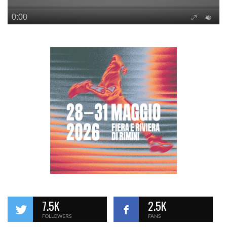
7.5K
2.5K
FOLLOWERS
FANS