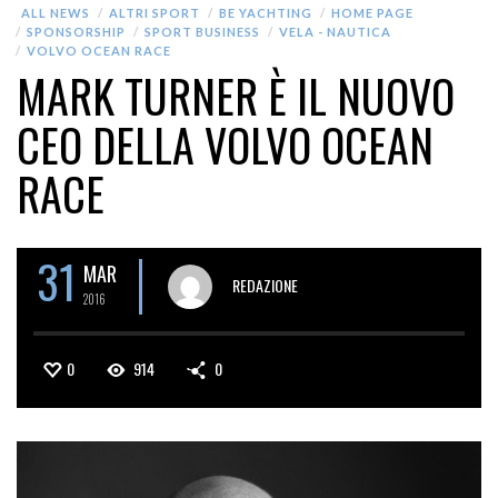
ALL NEWS
ALTRI SPORT
BE YACHTING
HOME PAGE
SPONSORSHIP
SPORT BUSINESS
VELA - NAUTICA
VOLVO OCEAN RACE
MARK TURNER È IL NUOVO
CEO DELLA VOLVO OCEAN
RACE
31
MAR
REDAZIONE
2016
0
914
0