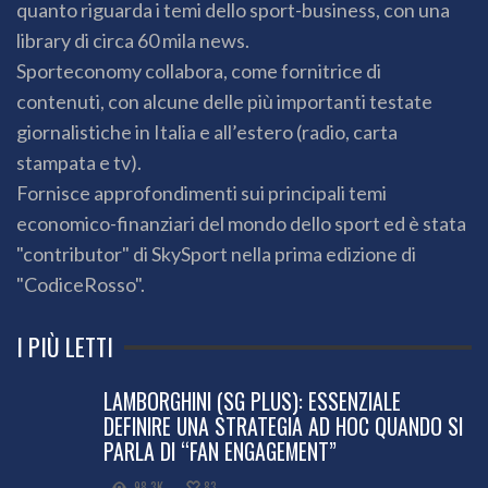
quanto riguarda i temi dello sport-business, con una
library di circa 60 mila news.
Sporteconomy collabora, come fornitrice di
contenuti, con alcune delle più importanti testate
giornalistiche in Italia e all’estero (radio, carta
stampata e tv).
Fornisce approfondimenti sui principali temi
economico-finanziari del mondo dello sport ed è stata
"contributor" di SkySport nella prima edizione di
"CodiceRosso".
I PIÙ LETTI
LAMBORGHINI (SG PLUS): ESSENZIALE
DEFINIRE UNA STRATEGIA AD HOC QUANDO SI
PARLA DI “FAN ENGAGEMENT”
98.3K
83