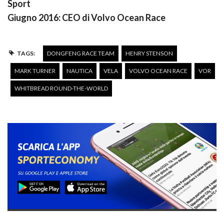
Sport
Giugno 2016: CEO di Volvo Ocean Race
TAGS:
DONGFENG RACE TEAM
HENRY STENSON
MARK TURNER
NAUTICA
VELA
VOLVO OCEAN RACE
VOR
WHITBREAD ROUND-THE-WORLD