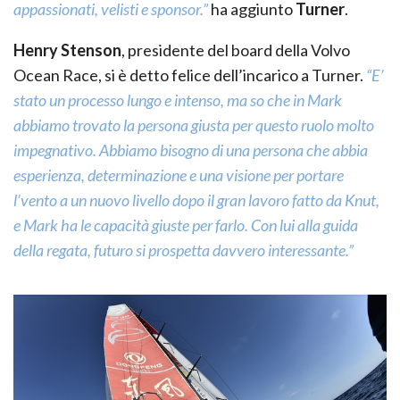
appassionati, velisti e sponsor.”
ha aggiunto
Turner
.
Henry Stenson
, presidente del board della Volvo
Ocean Race, si è detto felice dell’incarico a Turner.
“E’
stato un processo lungo e intenso, ma so che in Mark
abbiamo trovato la persona giusta per questo ruolo molto
impegnativo. Abbiamo bisogno di una persona che abbia
esperienza, determinazione e una visione per portare
l’vento a un nuovo livello dopo il gran lavoro fatto da Knut,
e Mark ha le capacità giuste per farlo. Con lui alla guida
della regata, futuro si prospetta davvero interessante.”