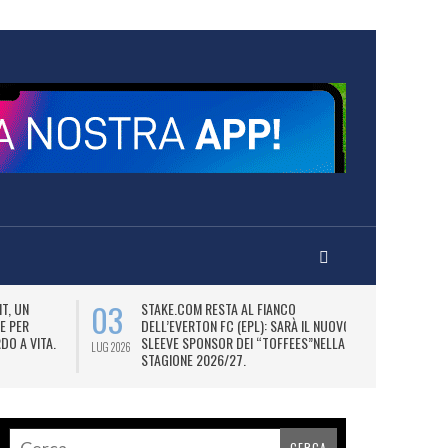
03
06
T, UN
STAKE.COM RESTA AL FIANCO
M
E PER
DELL’EVERTON FC (EPL): SARÀ IL NUOVO
P
DO A VITA.
SLEEVE SPONSOR DEI “TOFFEES”NELLA
“
LUG 2026
LUG 2026
STAGIONE 2026/27.