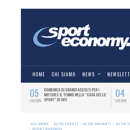
HOME
CHI SIAMO
NEWS
NEWSLET
05
04
A UNA MAGLIA-
DOMENICA DI GRANDI ASCOLTI PER I
IORENTINA
MOTORI E IL TENNIS NELLA “CASA DELLO
SPORT” DI SKY.
LUG 2026
LUG 2026
ALL NEWS
ALTRI EVENTI
ALTRI IMPIANTI
ALTRI 
SPORT BUSINESS