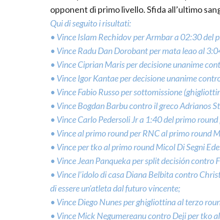
opponent di primo livello. Sfida all’ultimo s
Qui di seguito i risultati:
• Vince Islam Rechidov per Armbar a 02:30 del p
• Vince Radu Dan Dorobant per mata leao al 3:04
• Vince Ciprian Maris per decisione unanime co
• Vince Igor Kantae per decisione unanime contro
• Vince Fabio Russo per sottomissione (ghigliott
• Vince Bogdan Barbu contro il greco Adrianos St
• Vince Carlo Pedersoli Jr a 1:40 del primo roun
• Vince al primo round per RNC al primo round Mi
• Vince per tko al primo round Micol Di Segni Ed
• Vince Jean Panqueka per split decisión contro 
• Vince l’idolo di casa Diana Belbita contro Chri
di essere un’atleta dal futuro vincente;
• Vince Diego Nunes per ghigliottina al terzo rou
• Vince Mick Negumereanu contro Deji per tko al