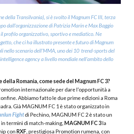
 della Transilvania), si è svolto il Magnum FC III, terza
po dall’organizzazione di Patrizia Marin e Max Baggio
il profilo organizzativo, sportivo e mediatico. Ne
etto, che ci ha illustrato presente e futuro di Magnum
ali nello scenario dell’MMA, uno dei 10 trend-sports del
intelligence agency a livello mondiale nell’ambito dello
v e della Romania, come sede del Magnum FC 3?
romotion internazionale per dare l’opportunità a
re confine. Abbiamo fatto le due prime edizioni a Roma
squadra. Già MAGNUM FC 1 è stato organizzato in
nlun Fight
di Pechino, MAGNUM FC 2 è stato un
 in termini di match-making,
MAGNUM FC 3
la
ship con
RXF
, prestigiosa Promotion rumena, con