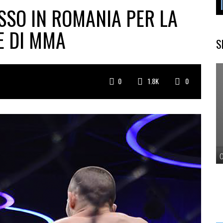
SSO IN ROMANIA PER LA
E DI MMA
S
0
1.8K
0