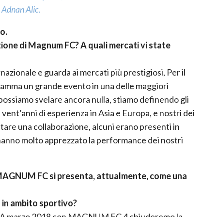
 Adnan Alic.
o.
zazione di Magnum FC?
A quali mercati vi state
onale e guarda ai mercati più prestigiosi, Per il
ramma un grande evento in una delle maggiori
possiamo svelare ancora nulla, stiamo definendo gli
a vent’anni di esperienza in Asia e Europa, e nostri dei
utare una collaborazione, alcuni erano presenti in
 hanno molto apprezzato la performance dei nostri
vo MAGNUM FC si presenta, attualmente, come una
 in ambito sportivo?
ito. A marzo 2018 con MAGNUM FC 4 chiuderemo la