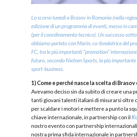
Lo scorso lunedì a Brasov in Romania (nella regione
edizione di un programma di eventi, messo in cam
(per il coordinamento tecnico). Un successo sotto 
abbiamo parlato con Marin, co-fondatrice del prog
FC, tra le più importanti “promotion” internazion
futuro, secondo Nielsen Sports, la più importante 
sport-business.
1) Come e perché nasce la scelta di Braso
Avevamo deciso sin da subito di creare una p
tanti giovani talenti italiani di misurarsi olt
per scaldare i motori e mettere a punto la 
chiave internazionale, in partnership con il
Ku
nostro evento con partnership internazionali
nostra prima sfida internazionale in partner