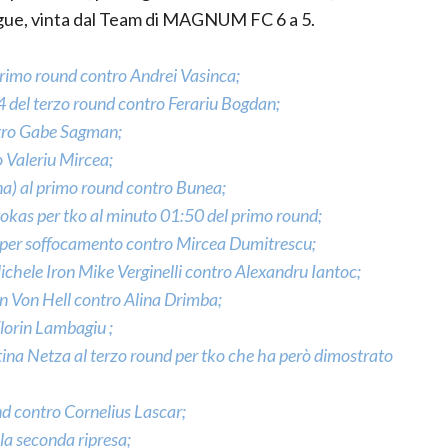
angue, vinta dal Team di MAGNUM FC 6 a 5.
rimo round contro Andrei Vasinca;
 del terzo round contro Ferariu Bogdan;
ntro Gabe Sagman;
 Valeriu Mircea;
ina) al primo round contro Bunea;
okas per tko al minuto 01:50 del primo round;
d per soffocamento contro Mircea Dumitrescu;
chele Iron Mike Verginelli contro Alexandru Iantoc;
en Von Hell contro Alina Drimba;
Florin Lambagiu ;
stina Netza al terzo round per tko che ha però dimostrato
nd contro Cornelius Lascar;
la seconda ripresa;