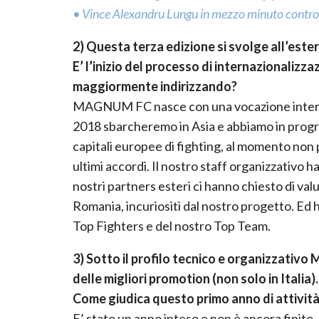
• Vince Alexandru Lungu in mezzo minuto contro
2) Questa terza edizione si svolge all’ester
E’ l’inizio del processo di internazionaliz
maggiormente indirizzando?
MAGNUM FC nasce con una vocazione internazi
2018 sbarcheremo in Asia e abbiamo in prog
capitali europee di fighting, al momento non 
ultimi accordi. Il nostro staff organizzativo h
nostri partners esteri ci hanno chiesto di val
Romania, incuriositi dal nostro progetto. Ed
Top Fighters e del nostro Top Team.
3) Sotto il profilo tecnico e organizzati
delle migliori promotion (non solo in Italia).
Come giudica questo primo anno di attività
E’ stato un anno inteso e non è ancora fin