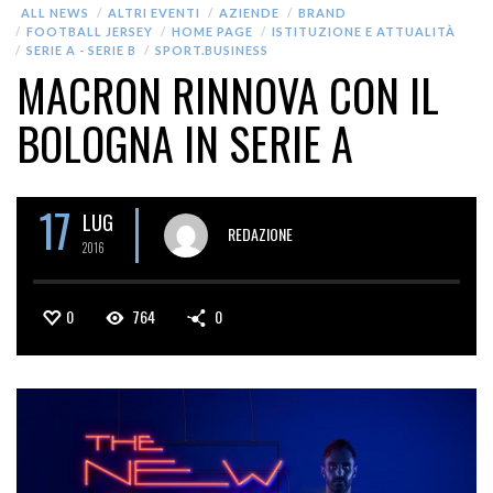
ALL NEWS
ALTRI EVENTI
AZIENDE
BRAND
FOOTBALL JERSEY
HOME PAGE
ISTITUZIONE E ATTUALITÀ
SERIE A - SERIE B
SPORT.BUSINESS
MACRON RINNOVA CON IL
BOLOGNA IN SERIE A
17
LUG
REDAZIONE
2016
0
764
0