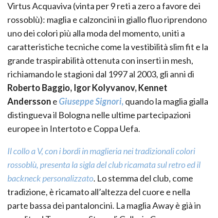
Virtus Acquaviva (vinta per 9 reti a zero a favore dei
rossoblù): maglia e calzoncini in giallo fluo riprendono
uno dei colori più alla moda del momento, uniti a
caratteristiche tecniche come la vestibilità slim fit e la
grande traspirabilità ottenuta con inserti in mesh,
richiamando le stagioni dal 1997 al 2003, gli anni di
Roberto Baggio, Igor Kolyvanov, Kennet
Andersson
e
Giuseppe Signori,
quando la maglia gialla
distingueva il Bologna nelle ultime partecipazioni
europee in Intertoto e Coppa Uefa.
Il collo a V, con i bordi in maglieria nei tradizionali colori
rossoblù, presenta la sigla del club ricamata sul retro ed il
backneck personalizzato
. Lo stemma del club, come
tradizione, è ricamato all’altezza del cuore e nella
parte bassa dei pantaloncini. La maglia Away è già in