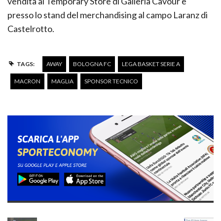
vendita al Temporary Store di Galleria Cavour e
presso lo stand del merchandising al campo Laranz di
Castelrotto.
TAGS:
AWAY
BOLOGNA FC
LEGA BASKET SERIE A
MACRON
MAGLIA
SPONSOR TECNICO