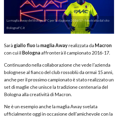
La maglia Away del Bologna FC per la stagione 2016/17 - foto tratta dal sito
BolognaFC.it
Sarà
giallo fluo
la
maglia Away
realizzata da
Macron
con cui il
Bologna
affronterà il campionato 2016-17.
Continuando nella collaborazione che vede l’azienda
bolognese al fianco del club rossoblù da ormai 15 anni,
anche per il prossimo campionato è stato realizzato un
set di maglie che unisce la tradizione centenaria del
Bologna alla creatività di Macron.
Ne è un esempio anche la maglia Away svelata
ufficialmente oggi in occasione dell’amichevole con la