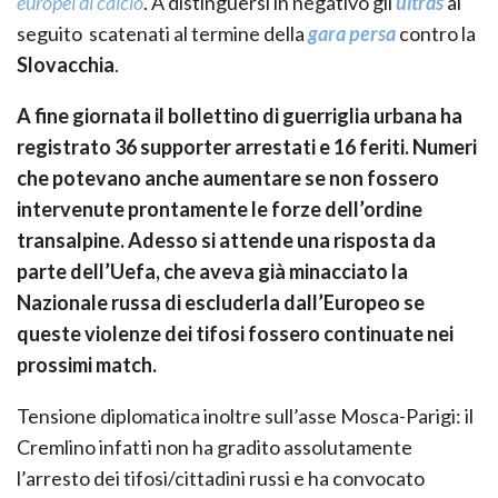
europei di calcio
. A distinguersi in negativo gli
ultras
al
seguito scatenati al termine della
gara persa
contro la
Slovacchia
.
A fine giornata il bollettino di guerriglia urbana ha
registrato 36 supporter arrestati e 16 feriti. Numeri
che potevano anche aumentare se non fossero
intervenute prontamente le forze dell’ordine
transalpine. Adesso si attende una risposta da
parte dell’Uefa, che aveva già minacciato la
Nazionale russa di escluderla dall’Europeo se
queste violenze dei tifosi fossero continuate nei
prossimi match.
Tensione diplomatica inoltre sull’asse Mosca-Parigi: il
Cremlino infatti non ha gradito assolutamente
l’arresto dei tifosi/cittadini russi e ha convocato