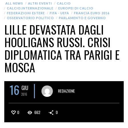
ALL NEWS
ALTRI EVENTI
CALCIO
CALCIO.INTERNAZIONALE
EUROPEI DI CALCIO
FEDERAZIONI ESTERE
FIFA - UEFA
FRANCIA EURO 2016
OSSERVATORIO POLITICO
PARLAMENTO E GOVERNO
LILLE DEVASTATA DAGLI
HOOLIGANS RUSSI. CRISI
DIPLOMATICA TRA PARIGI E
MOSCA
16
GIU
REDAZIONE
2016
0
662
0