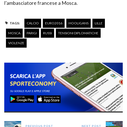
l’ambasciatore francese a Mosca.
TAGS:
CALCIO
EURO2016
HOOLIGANS
LILLE
MOSCA
PARIGI
RUSSI
TENSIONI DIPLOMATICHE
VIOLENZE
PREVIOUS POST
NEXT POST