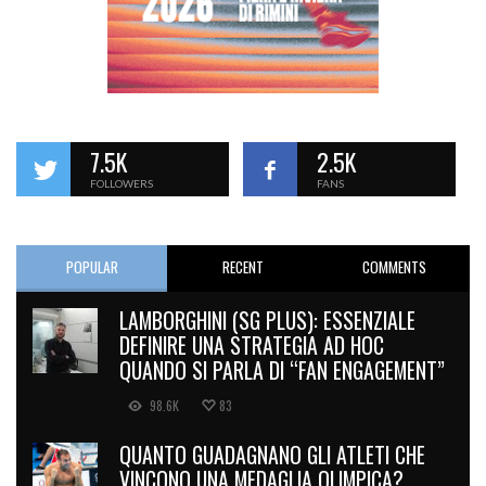
7.5K
2.5K
FOLLOWERS
FANS
POPULAR
RECENT
COMMENTS
LAMBORGHINI (SG PLUS): ESSENZIALE
DEFINIRE UNA STRATEGIA AD HOC
QUANDO SI PARLA DI “FAN ENGAGEMENT”
98.6K
83
QUANTO GUADAGNANO GLI ATLETI CHE
VINCONO UNA MEDAGLIA OLIMPICA?