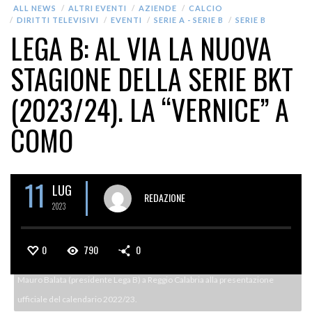
ALL NEWS
ALTRI EVENTI
AZIENDE
CALCIO
DIRITTI TELEVISIVI
EVENTI
SERIE A - SERIE B
SERIE B
LEGA B: AL VIA LA NUOVA
STAGIONE DELLA SERIE BKT
(2023/24). LA “VERNICE” A
COMO
11
LUG
REDAZIONE
2023
0
790
0
Mauro Balata (presidente Lega B) a Reggio Calabria alla presentazione
ufficiale del calendario 2022/23.