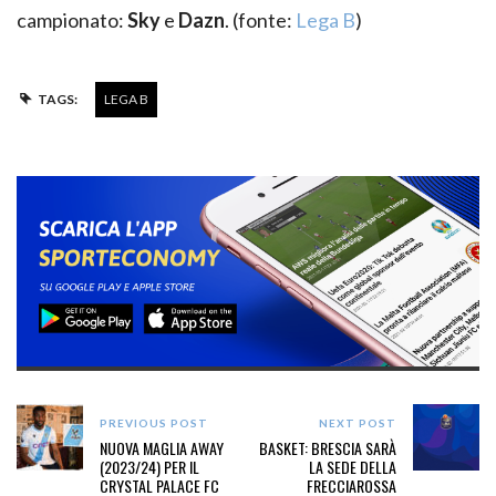
campionato:
Sky
e
Dazn
. (fonte:
Lega B
)
TAGS:
LEGA B
PREVIOUS POST
NEXT POST
NUOVA MAGLIA AWAY
BASKET: BRESCIA SARÀ
(2023/24) PER IL
LA SEDE DELLA
CRYSTAL PALACE FC
FRECCIAROSSA