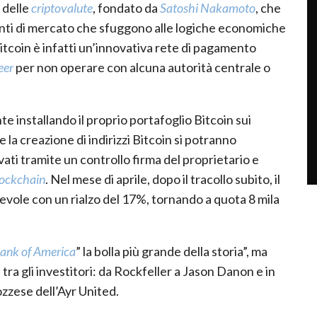
 delle
criptovalute
, fondato da
Satoshi Nakamoto
, che
enti di mercato che sfuggono alle logiche economiche
Bitcoin è infatti un’innovativa rete di pagamento
eer
per non operare con alcuna autorità centrale o
te installando il proprio portafoglio Bitcoin sui
e la creazione di indirizzi Bitcoin si potranno
ati tramite un controllo firma del proprietario e
lockchain
. Nel mese di aprile, dopo il tracollo subito, il
vole con un rialzo del 17%, tornando a quota 8 mila
ank of America
” la bolla più grande della storia”, ma
ra gli investitori: da Rockfeller a Jason Danon e in
ozzese dell’Ayr United.