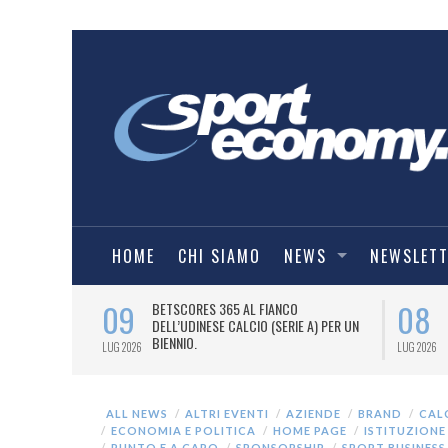
HOME
CHI SIAMO
NEWS
NEWSLET
09
08
 NUOVA AWAY
BETSCORES 365 AL FIANCO
DELL’UDINESE CALCIO (SERIE A) PER UN
BIENNIO.
LUG 2026
LUG 2026
ALL NEWS
ALTRI EVENTI
AZIENDE
BRAND
CAL
ECONOMIA E POLITICA
HOME PAGE
ISTITUZIONE
PUNTO E A CAPO
SPONSORSHIP
SPORT BUSINESS