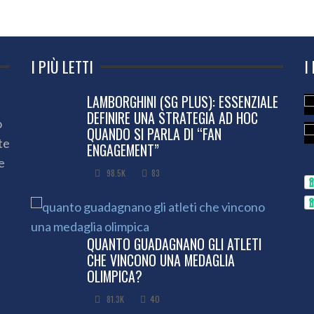
I PIÙ LETTI
I
LAMBORGHINI (SG PLUS): ESSENZIALE
DEFINIRE UNA STRATEGIA AD HOC
o
QUANDO SI PARLA DI “FAN
te
ENGAGEMENT”
e
98.5K
83
QUANTO GUADAGNANO GLI ATLETI
CHE VINCONO UNA MEDAGLIA
OLIMPICA?
81.3K
40