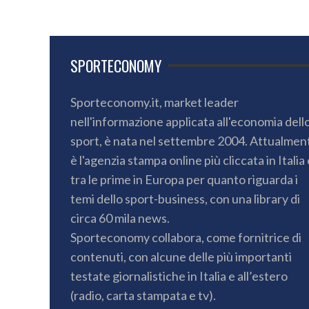
SPORTECONOMY
Sporteconomy.it, market leader
nell'informazione applicata all'economia dell
sport, è nata nel settembre 2004. Attualmen
è l'agenzia stampa online più cliccata in Italia 
tra le prime in Europa per quanto riguarda i
temi dello sport-business, con una library di
circa 60 mila news.
Sporteconomy collabora, come fornitrice di
contenuti, con alcune delle più importanti
testate giornalistiche in Italia e all’estero
(radio, carta stampata e tv).