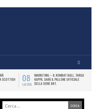
08
10
IRÀ
MARKETING – IL KOMBAT BALL, TARGATO
F
LA SCOTTISH
KAPPA, SARÀ IL PALLONE UFFICIALE
A
DELLA SERIE BKT.
LUG 2026
LUG 2026