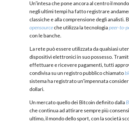
Un’intesa che pone ancora al centro il mondo
negli ultimi tempi ha fatto registrare andam
classiche e alla comprensione degli analisti. 
opensource
che utilizza la tecnologia
peer-to-p
con le banche.
La rete può essere utilizzata da qualsiasi uten
dispositivi elettronici in suo possesso. Tramit
effettuare e ricevere pagamenti, tutti approv
condivisa su un registro pubblico chiamato
b
sistema ha registrato un’impennata considere
dollari.
Un mercato quello dei Bitcoin definito dalla
B
che continua ad attirare sempre più consensi t
ultimo, il mondo dello sport, con la società sc