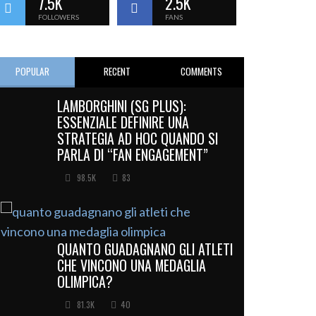
7.5K
2.5K
FOLLOWERS
FANS
POPULAR
RECENT
COMMENTS
LAMBORGHINI (SG PLUS):
ESSENZIALE DEFINIRE UNA
STRATEGIA AD HOC QUANDO SI
PARLA DI “FAN ENGAGEMENT”
98.5K
83
QUANTO GUADAGNANO GLI ATLETI
CHE VINCONO UNA MEDAGLIA
OLIMPICA?
81.3K
40