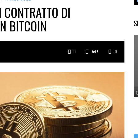
N CONTRATTO DI
N BITCOIN
S
0
547
0