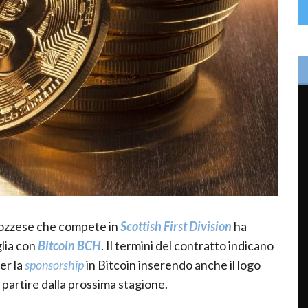
ozzese che compete in
Scottish First Division
ha
glia con
Bitcoin BCH
. Il termini del contratto indicano
er la
sponsorship
in Bitcoin inserendo anche il logo
partire dalla prossima stagione.