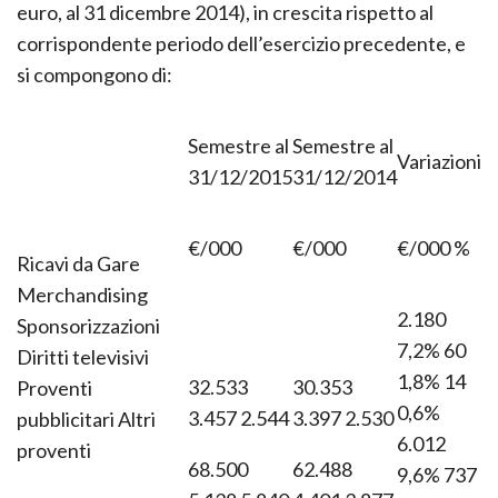
semestre sono pari a 118 milioni di euro (107 milioni di
euro, al 31 dicembre 2014), in crescita rispetto al
corrispondente periodo dell’esercizio precedente, e
si compongono di:
Semestre al
Semestre al
Variazioni
31/12/2015
31/12/2014
€/000
€/000
€/000 %
Ricavi da Gare
Merchandising
2.180
Sponsorizzazioni
7,2% 60
Diritti televisivi
1,8% 14
32.533
30.353
Proventi
0,6%
3.457 2.544
3.397 2.530
pubblicitari Altri
6.012
proventi
68.500
62.488
9,6% 737