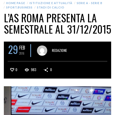
ALL NEWS
ALTRI EVENTI
AZIENDE
CALCIO
FISCO
HOME PAGE
ISTITUZIONE E ATTUALITÀ
SERIE A - SERIE B
SPORT.BUSINESS
STADI DI CALCIO
L’AS ROMA PRESENTA LA
SEMESTRALE AL 31/12/2015
29
FEB
REDAZIONE
2016
0
983
0