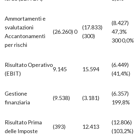
lordo (EBITDA)
5,0%
Ammortamenti e
(8.427)
svalutazioni
(17.833)
(26.260) 0
47,3%
Accantonamenti
(300)
300 0,0%
per rischi
Risultato Operativo
(6.449)
9.145
15.594
(EBIT)
(41,4%)
Gestione
(6.357)
(9.538)
(3.181)
finanziaria
199,8%
Risultato Prima
(12.806)
(393)
12.413
delle Imposte
(103,2%)