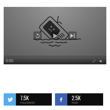
7.5K
2.5K
FOLLOWERS
FANS