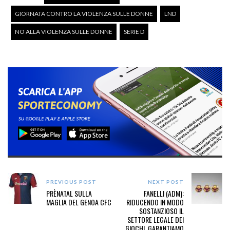
GIORNATA CONTRO LA VIOLENZA SULLE DONNE
LND
NO ALLA VIOLENZA SULLE DONNE
SERIE D
PREVIOUS POST
NEXT POST
PRÈNATAL SULLA
FANELLI (ADM):
MAGLIA DEL GENOA CFC
RIDUCENDO IN MODO
SOSTANZIOSO IL
SETTORE LEGALE DEI
GIOCHI, GARANTIAMO