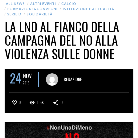
ALL NEWS
ALTRI EVENTI
CALCIO
FORMAZIONE&CONVEGNI
ISTITUZIONE E ATTUALITÀ
SERIE D
SOLIDARIETÀ
LA LND AL FIANCO DELLA
CAMPAGNA DEL NO ALLA
VIOLENZA SULLE DONNE
24
NOV
REDAZIONE
2016
0
1.5K
0