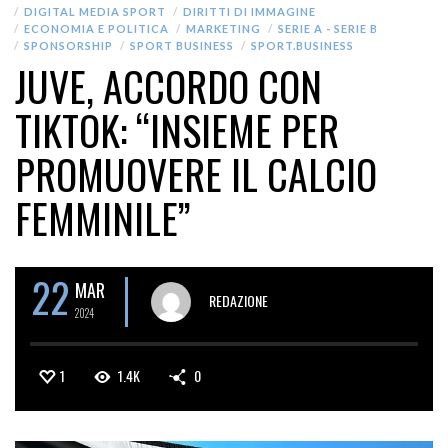
DIGITAL MEDIA SPORT
DIRITTI DI IMMAGINE
ECONOMIA E POLITICA
MARKETING
SERIE A - SERIE B
SPONSORSHIP
SPORT BUSINESS
SPORT.BUSINESS
JUVE, ACCORDO CON
TIKTOK: “INSIEME PER
PROMUOVERE IL CALCIO
FEMMINILE”
22
MAR
REDAZIONE
2024
1
1.4K
0