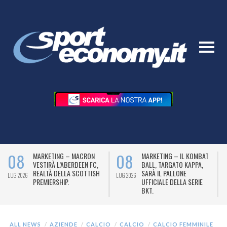
08
08
MARKETING – MACRON
MARKETING – IL KOMBAT
VESTIRÀ L’ABERDEEN FC,
BALL, TARGATO KAPPA,
REALTÀ DELLA SCOTTISH
SARÀ IL PALLONE
LUG 2026
LUG 2026
L
PREMIERSHIP.
UFFICIALE DELLA SERIE
BKT.
ALL NEWS
AZIENDE
CALCIO
CALCIO
CALCIO FEMMINILE