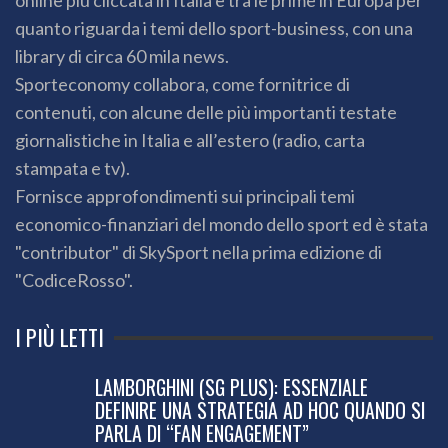
online più cliccata in Italia e tra le prime in Europa per
quanto riguarda i temi dello sport-business, con una
library di circa 60 mila news.
Sporteconomy collabora, come fornitrice di
contenuti, con alcune delle più importanti testate
giornalistiche in Italia e all’estero (radio, carta
stampata e tv).
Fornisce approfondimenti sui principali temi
economico-finanziari del mondo dello sport ed è stata
"contributor" di SkySport nella prima edizione di
"CodiceRosso".
I PIÙ LETTI
LAMBORGHINI (SG PLUS): ESSENZIALE
DEFINIRE UNA STRATEGIA AD HOC QUANDO SI
PARLA DI “FAN ENGAGEMENT”