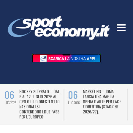
06
06
HOCKEY SU PRATO – DAL
MARKETING – JOMA
9 AL 12 LUGLIO 2026 AL
LANCIA UNA MAGLIA-
CPO GIULIO ONESTI OTTO
OPERA D’ARTE PER L’ACF
LUG 2026
LUG 2026
L
NAZIONALI SI
FIORENTINA (STAGIONE
CONTENDONO I DUE PASS
2026/27).
PER L’EUROPEO.