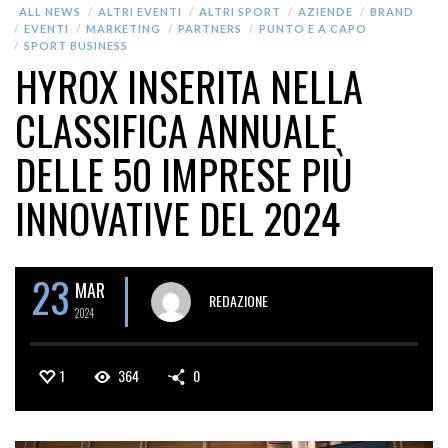
ALL NEWS
ALTRI EVENTI
ALTRI SPORT
AZIENDE
BRAND
EVENTI
MARKETING
PARTNERS
PUNTO E A CAPO
SPORT BUSINESS
HYROX INSERITA NELLA
CLASSIFICA ANNUALE
DELLE 50 IMPRESE PIÙ
INNOVATIVE DEL 2024
23
MAR
REDAZIONE
2024
1
364
0