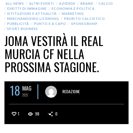
ALL NEWS
ALTRI EVENTI
AZIENDE
BRAND
CALCIO
DIRITTI DI IMMAGINE
ECONOMIA E POLITICA
ISTITUZIONE E ATTUALITÀ
MARKETING
MERCHANDISING LICENSING
PRURITO CALCISTICO
PUBBLICITÀ
PUNTO E A CAPO
SPONSORSHIP
SPORT BUSINESS
JOMA VESTIRÀ IL REAL
MURCIA CF NELLA
PROSSIMA STAGIONE.
18
MAG
REDAZIONE
2025
1
98
0