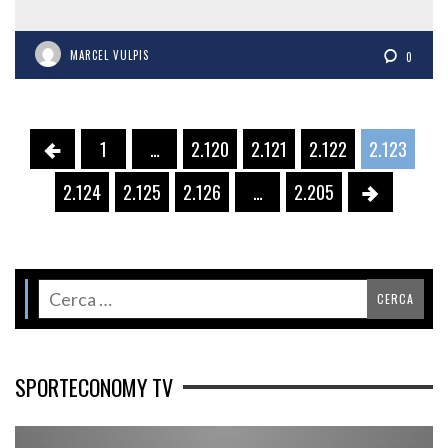
MARCEL VULPIS
0
1
…
2.120
2.121
2.122
2.123
2.124
2.125
2.126
…
2.205
SPORTECONOMY TV