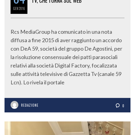
TV, CHE TORNA SUL WEB
GEN
2016
Rcs MediaGroup ha comunicato in una nota
diffusa a fine 2015 di aver raggiunto un accordo
con DeA 59, società del gruppo De Agostini, per
la risoluzione consensuale dei patti parasociali
relativi alla società Digital Factory, focalizzata
sulle attività televisive di Gazzetta Tv (canale 59
Lcn). Lo rivela il portale
REDAZIONE
0