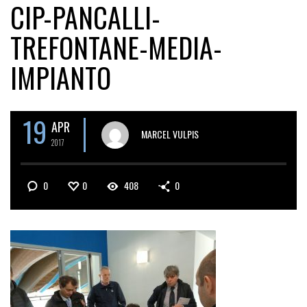
CIP-PANCALLI-
TREFONTANE-MEDIA-
IMPIANTO
19
APR
MARCEL VULPIS
2017
0
0
408
0