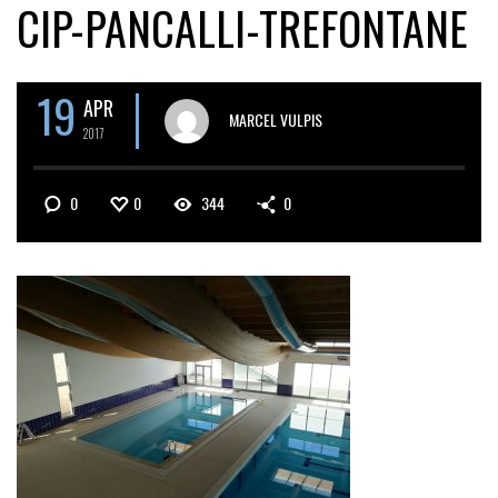
CIP-PANCALLI-TREFONTANE
19
APR
MARCEL VULPIS
2017
0
0
344
0