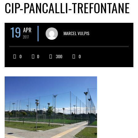
CIP-PANCALLI-TREFONTANE
19
APR
MARCEL VULPIS
2017
0
0
300
0