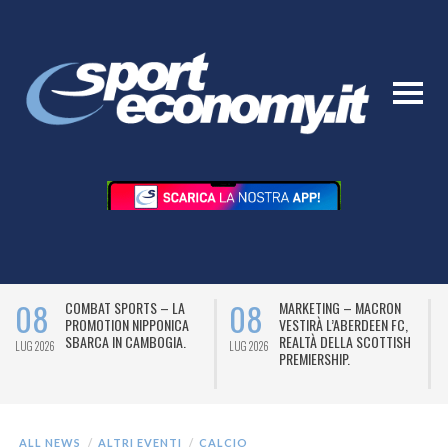
08
08
COMBAT SPORTS – LA
MARKETING – MACRON
PROMOTION NIPPONICA
VESTIRÀ L’ABERDEEN FC,
SBARCA IN CAMBOGIA.
REALTÀ DELLA SCOTTISH
LUG 2026
LUG 2026
L
PREMIERSHIP.
ALL NEWS
ALTRI EVENTI
CALCIO