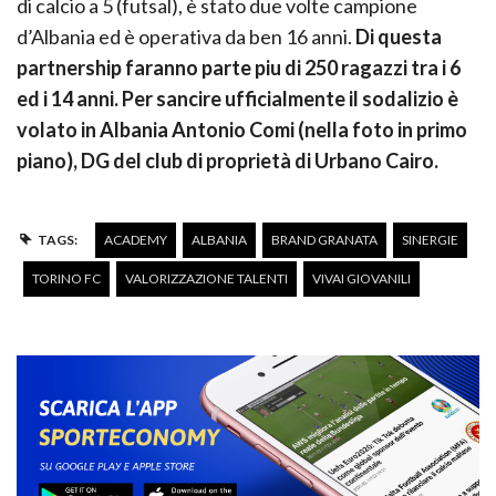
di calcio a 5 (futsal), è stato due volte campione
d’Albania ed è operativa da ben 16 anni.
Di questa
partnership faranno parte piu di 250 ragazzi tra i 6
ed i 14 anni. Per sancire ufficialmente il sodalizio è
volato in Albania Antonio Comi (nella foto in primo
piano), DG del club di proprietà di Urbano Cairo.
TAGS:
ACADEMY
ALBANIA
BRAND GRANATA
SINERGIE
TORINO FC
VALORIZZAZIONE TALENTI
VIVAI GIOVANILI