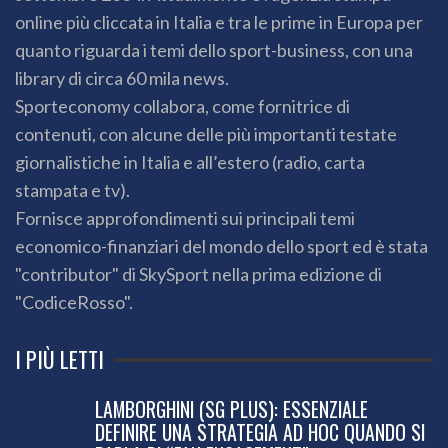
online più cliccata in Italia e tra le prime in Europa per
quanto riguarda i temi dello sport-business, con una
library di circa 60 mila news.
Sporteconomy collabora, come fornitrice di
contenuti, con alcune delle più importanti testate
giornalistiche in Italia e all’estero (radio, carta
stampata e tv).
Fornisce approfondimenti sui principali temi
economico-finanziari del mondo dello sport ed è stata
"contributor" di SkySport nella prima edizione di
"CodiceRosso".
I PIÙ LETTI
LAMBORGHINI (SG PLUS): ESSENZIALE
DEFINIRE UNA STRATEGIA AD HOC QUANDO SI