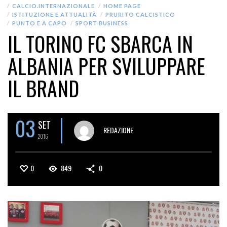
CALCIO.INTERNAZIONALE
HOME PAGE
ISTITUZIONE E ATTUALITÀ
PRURITO CALCISTICO
PUNTO E A CAPO
SPORT BUSINESS
IL TORINO FC SBARCA IN
ALBANIA PER SVILUPPARE
IL BRAND
03
SET
REDAZIONE
2016
0
849
0