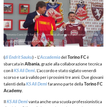
Antonio Comi (DG Torino FC - a sinistra) all'evento di presentazione della
nuova Academy creata in Albania
(
di Endrit Sauku
) – L’
Accademia
del
Torino FC
è
sbarcata in
Albania,
grazie alla collaborazione tecnica
con il
KS Ali Demi
. L’accordo e stato siglato venerdì
scorso e sarà valido per i prossimi tre anni. Due giovani
talenti della
KS Ali Demi
faranno parte della
Torino FC
Academy
.
Il
KS Ali Demi
vanta anche una scuola professionistica