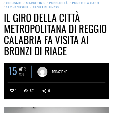
CICLISMO
MARKETING
PUBBLICITÀ
PUNTO E A CAPO
SPONSORSHIP
SPORT BUSINESS
IL GIRO DELLA CITTÀ
METROPOLITANA DI REGGIO
CALABRIA FA VISITA AI
BRONZI DI RIACE
15
APR
REDAZIONE
2023
1
801
0