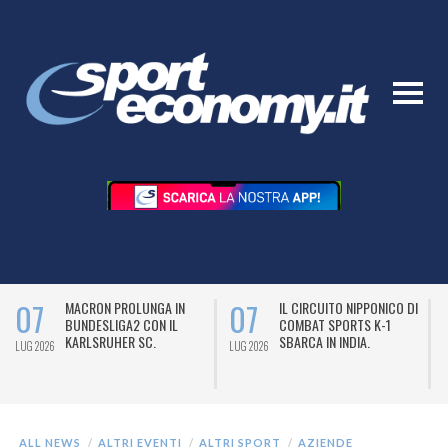
07
07
MACRON PROLUNGA IN
IL CIRCUITO NIPPONICO DI
BUNDESLIGA2 CON IL
COMBAT SPORTS K-1
KARLSRUHER SC.
SBARCA IN INDIA.
LUG 2026
LUG 2026
L
ALL NEWS
ALTRI EVENTI
ALTRI SPORT
AZIENDE