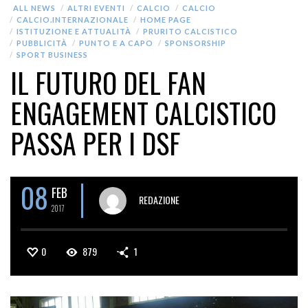
ALL NEWS
ALTRI EVENTI
CALCIO
CALCIO
CALCIO.INTERNAZIONALE
HOME PAGE
ISTITUZIONE E ATTUALITÀ
PRURITO CALCISTICO
PUBBLICITÀ
PUNTO E A CAPO
SPONSORSHIP
SPORT BUSINESS
IL FUTURO DEL FAN
ENGAGEMENT CALCISTICO
PASSA PER I DSF
08
FEB
REDAZIONE
2017
0
879
1