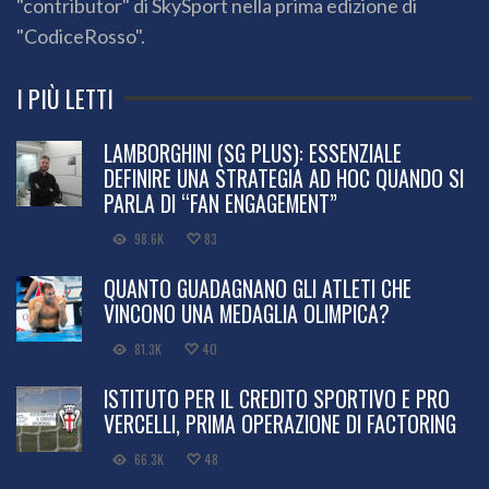
"contributor" di SkySport nella prima edizione di
"CodiceRosso".
I PIÙ LETTI
LAMBORGHINI (SG PLUS): ESSENZIALE
DEFINIRE UNA STRATEGIA AD HOC QUANDO SI
PARLA DI “FAN ENGAGEMENT”
98.6K
83
QUANTO GUADAGNANO GLI ATLETI CHE
VINCONO UNA MEDAGLIA OLIMPICA?
81.3K
40
ISTITUTO PER IL CREDITO SPORTIVO E PRO
VERCELLI, PRIMA OPERAZIONE DI FACTORING
66.3K
48