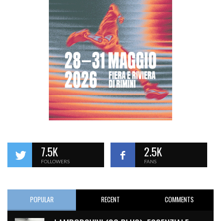
7.5K
2.5K
FOLLOWERS
FANS
POPULAR
RECENT
COMMENTS