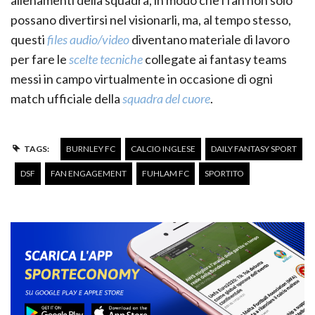
allenamenti della squadra, in modo che i fan non solo
possano divertirsi nel visionarli, ma, al tempo stesso,
questi
files audio/video
diventano materiale di lavoro
per fare le
scelte tecniche
collegate ai fantasy teams
messi in campo virtualmente in occasione di ogni
match ufficiale della
squadra del cuore
.
TAGS:
BURNLEY FC
CALCIO INGLESE
DAILY FANTASY SPORT
DSF
FAN ENGAGEMENT
FUHLAM FC
SPORTITO