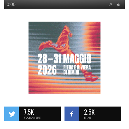
7.5K
2.5K
FOLLOWERS
FANS