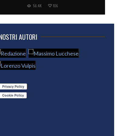
56.4K
106
 NOSTRI AUTORI