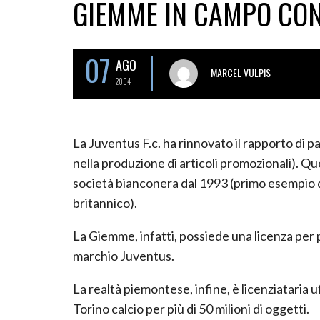
GIEMME IN CAMPO CO
07
AGO
MARCEL VULPIS
2004
La Juventus F.c. ha rinnovato il rapporto di 
nella produzione di articoli promozionali). Qu
società bianconera dal 1993 (primo esempio di
britannico).
La Giemme, infatti, possiede una licenza per 
marchio Juventus.
La realtà piemontese, infine, è licenziataria uf
Torino calcio per più di 50 milioni di oggetti.