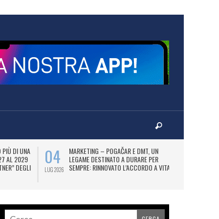
04
07
PIÙ DI UNA
MARKETING – POGAČAR E DMT, UN
AD
27 AL 2029
LEGAME DESTINATO A DURARE PER
UT
TNER” DEGLI
SEMPRE: RINNOVATO L’ACCORDO A VITA.
FI
LUG 2026
LUG 2026
N