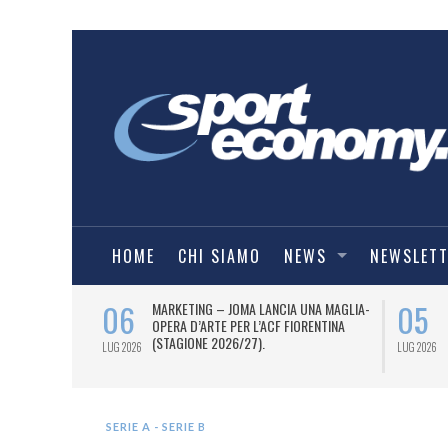
HOME
CHI SIAMO
NEWS
NEWSLET
06
05
 AL 12 LUGLIO
MARKETING – JOMA LANCIA UNA MAGLIA-
TI OTTO
OPERA D’ARTE PER L’ACF FIORENTINA
 I DUE PASS
(STAGIONE 2026/27).
LUG 2026
LUG 2026
SERIE A - SERIE B