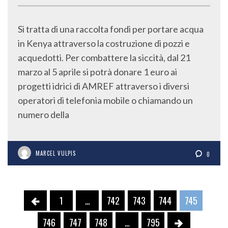
Si tratta di una raccolta fondi per portare acqua
in Kenya attraverso la costruzione di pozzi e
acquedotti. Per combattere la siccità, dal 21
marzo al 5 aprile si potrà donare 1 euro ai
progetti idrici di AMREF attraverso i diversi
operatori di telefonia mobile o chiamando un
numero della
MARCEL VULPIS
0
1
…
742
743
744
745
746
747
748
…
795