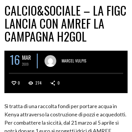
CALCIO&SOCIALE – LA FIGC
LANCIA CON AMREF LA
CAMPAGNA H2GOL
16
MAR
MARCEL VULPIS
2009
0
274
0
Si tratta di una raccolta fondi per portare acqua in
Kenya attraverso la costruzione di pozzi e acquedotti.
Per combattere la siccità, dal 21 marzo al 5 aprile si
potrà donare 1 euro ai progetti idrici di AMREF