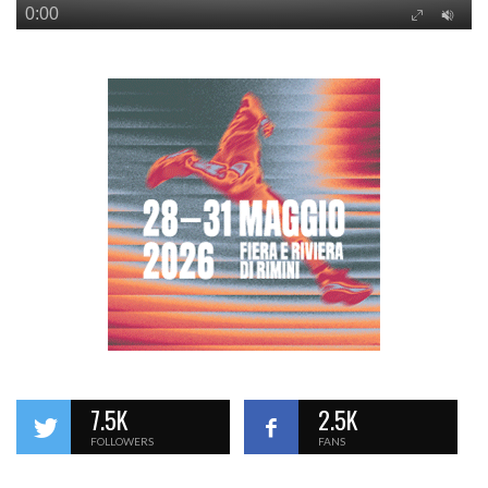
7.5K
2.5K
FOLLOWERS
FANS