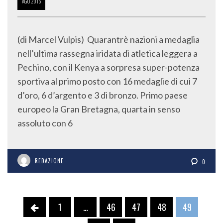
AGO
2015
(di Marcel Vulpis) Quarantrè nazioni a medaglia
nell’ultima rassegna iridata di atletica leggera a
Pechino, con il Kenya a sorpresa super-potenza
sportiva al primo posto con 16 medaglie di cui 7
d’oro, 6 d’argento e 3 di bronzo. Primo paese
europeo la Gran Bretagna, quarta in senso
assoluto con 6
REDAZIONE
0
1
…
46
47
48
49