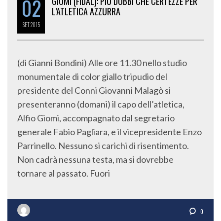
02
GIOMI (FIDAL): PIÙ DUBBI CHE CERTEZZE PER
L’ATLETICA AZZURRA
SET
2015
(di Gianni Bondini) Alle ore 11.30 nello studio
monumentale di color giallo tripudio del
presidente del Conni Giovanni Malagò si
presenteranno (domani) il capo dell’atletica,
Alfio Giomi, accompagnato dal segretario
generale Fabio Pagliara, e il vicepresidente Enzo
Parrinello. Nessuno si carichi di risentimento.
Non cadrà nessuna testa, ma si dovrebbe
tornare al passato. Fuori
0