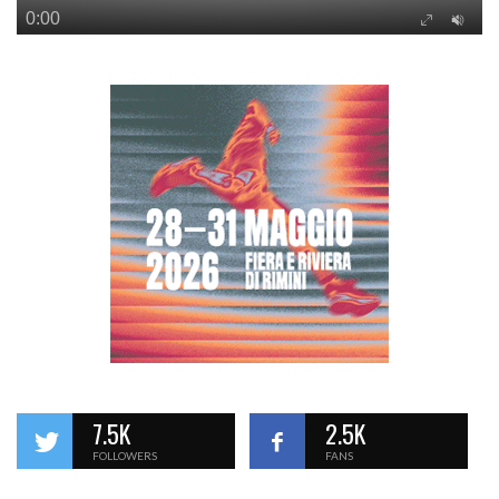
7.5K
2.5K
FOLLOWERS
FANS