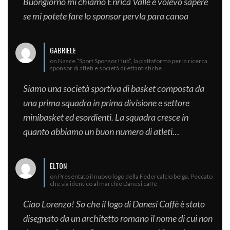
Buongiorno mi chiamo Enrica Valle e volevo sapere
se mi potete fare lo sponsor pervla para canoa
GABRIELE
on Nasce “Sport Sponsor Hub”, la piattaforma per la ricerca
sponsor di atleti e società dilettantistiche
Siamo una società sportiva di basket composta da
una prima squadra in prima divisione e settore
minibasket ed esordienti. La squadra cresce in
quanto abbiamo un buon numero di atleti…
ELTON
on Presentato il nuovo logo della Federcalcio belga. Peccato
che sia identico al marchio Danesi caffè
Ciao Lorenzo! So che il logo di Danesi Caffè è stato
disegnato da un architetto romano il nome di cui non