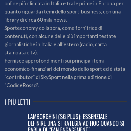
online più cliccata in Italia e tra le prime in Europa per
quanto riguarda i temi dello sport-business, con una
library di circa 60 mila news.
Sporteconomy collabora, come fornitrice di
contenuti, con alcune delle più importanti testate
giornalistiche in Italia e all’estero (radio, carta
stampata e tv).
Fornisce approfondimenti sui principali temi
economico-finanziari del mondo dello sport ed è stata
"contributor" di SkySport nella prima edizione di
"CodiceRosso".
I PIÙ LETTI
LAMBORGHINI (SG PLUS): ESSENZIALE
DEFINIRE UNA STRATEGIA AD HOC QUANDO SI
PARLA DI “FAN ENGAGEMENT”