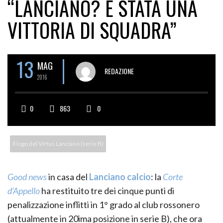
“LANCIANO? È STATA UNA
VITTORIA DI SQUADRA”
13
MAG
REDAZIONE
2016
0
863
0
Il logo del Virtus Lanciano (serie B)
Good news
in casa del
Lanciano calcio
: la
Corte
d’Appello
ha restituito tre dei cinque punti di
penalizzazione inflitti in 1° grado al club rossonero
(attualmente in 20ima posizione in serie B), che ora